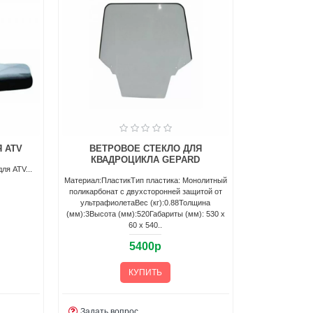
 ATV
ВЕТРОВОЕ СТЕКЛО ДЛЯ
КВАДРОЦИКЛА GEPARD
ля ATV...
Материал:ПластикТип пластика: Монолитный
поликарбонат с двухсторонней защитой от
ультрафиолетаВес (кг):0.88Толщина
(мм):3Высота (мм):520Габариты (мм): 530 x
60 x 540..
5400р
КУПИТЬ
Задать вопрос