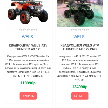
WELS
WELS
КВАДРОЦИКЛ WELS ATV
КВАДРОЦИКЛ WELS ATV
THUNDER AX 125
THUNDER AX 125 PRO
Квадроцикл WELS ATV Thunder AX
Квадроцикл WELS ATV Thunder AX
125 - новое пополнение в линейке
125 Pro - новое пополнение в
WELS.Бензиновый 125 куб.см, 9л.с. с
линейке WELS.Бензиновый 125
воздушным охлаждением, 4-тактный,
куб.см, 9л.с. с воздушным
диаметр цилиндра * ход 52,4 * 49,5
охлаждением, 4-тактный, диаметр
мм, КПП F-N-R, автома..
цилиндра * ход 52,4 * 49,5 мм, КПП F-
N-R, ав..
118990р
134990р
КУПИТЬ
КУПИТЬ