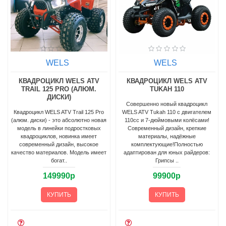
WELS
WELS
КВАДРОЦИКЛ WELS ATV
КВАДРОЦИКЛ WELS ATV
TRAIL 125 PRO (АЛЮМ.
TUKAH 110
ДИСКИ)
Совершенно новый квадроцикл
Квадроцикл WELS ATV Trail 125 Pro
WELS ATV Tukah 110 с двигателем
(алюм. диски) - это абсолютно новая
110сс и 7-дюймовыми колёсами!
модель в линейки подростковых
Современный дизайн, крепкие
квадроциклов, новинка имеет
материалы, надёжные
современный дизайн, высокое
комплектующие!Полностью
качество материалов. Модель имеет
адаптирован для юных райдеров:
богат..
Грипсы ..
149990р
99900р
КУПИТЬ
КУПИТЬ