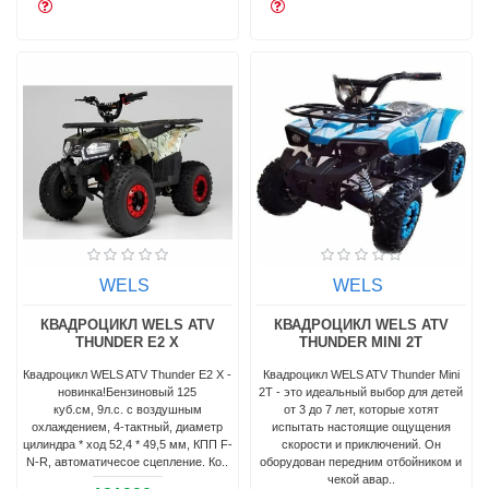
WELS
WELS
КВАДРОЦИКЛ WELS ATV
КВАДРОЦИКЛ WELS ATV
THUNDER E2 X
THUNDER MINI 2T
Квадроцикл WELS ATV Thunder E2 X -
Квадроцикл WELS ATV Thunder Mini
новинка!Бензиновый 125
2T - это идеальный выбор для детей
куб.см, 9л.с. с воздушным
от 3 до 7 лет, которые хотят
охлаждением, 4-тактный, диаметр
испытать настоящие ощущения
цилиндра * ход 52,4 * 49,5 мм, КПП F-
скорости и приключений. Он
N-R, автоматичесое сцепление. Ко..
оборудован передним отбойником и
чекой авар..