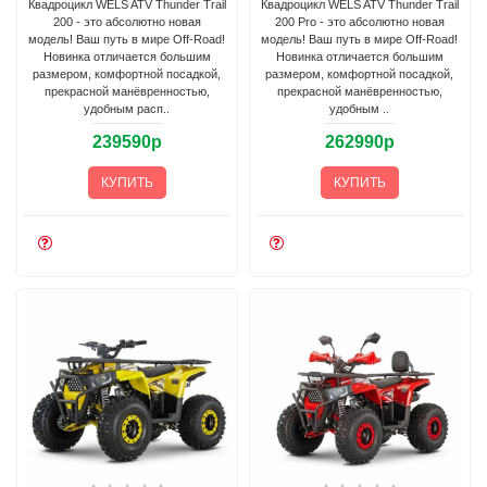
Квадроцикл WELS ATV Thunder Trail
Квадроцикл WELS ATV Thunder Trail
200 - это абсолютно новая
200 Pro - это абсолютно новая
модель! Ваш путь в мире Off-Road!
модель! Ваш путь в мире Off-Road!
Новинка отличается большим
Новинка отличается большим
размером, комфортной посадкой,
размером, комфортной посадкой,
прекрасной манёвренностью,
прекрасной манёвренностью,
удобным расп..
удобным ..
239590р
262990р
КУПИТЬ
КУПИТЬ