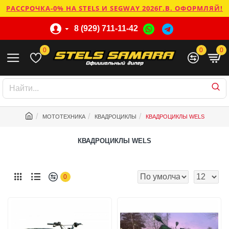
РАССРОЧКА-0% НА STELS И SEGWAY 2026Г.В. ОФОРМЛЯЙ!
8 (929) 711-11-42
0
0
0
МОТОТЕХНИКА
КВАДРОЦИКЛЫ
КВАДРОЦИКЛЫ WELS
КВАДРОЦИКЛЫ WELS
0