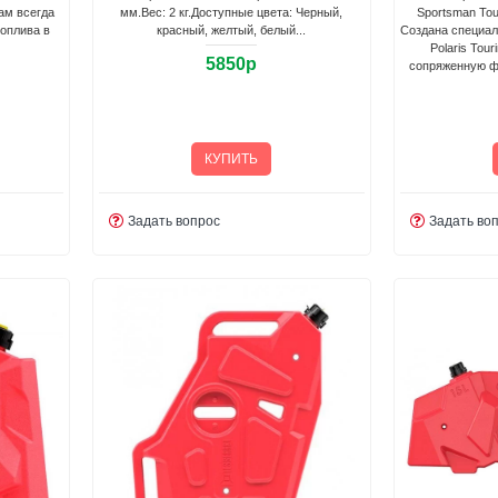
Вам всегда
мм.Вес: 2 кг.Доступные цвета: Черный,
Sportsman Tou
топлива в
красный, желтый, белый...
Создана специал
Polaris Tou
5850р
сопряженную ф
КУПИТЬ
Задать вопрос
Задать во