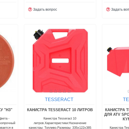
Задать вопрос
Задать во
TESSERACT
T
У "НЗ"
КАНИСТРА TESSERACT 10 ЛИТРОВ
КАНИСТРА T
ДЛЯ ATV SP
Цвета -
Канистра Tesseract 10
KY
окопрочный
литров.Характеристики:Назначение
ывается в
канистры: Топливо.Размеры: 335х122х385
Канистра Tes