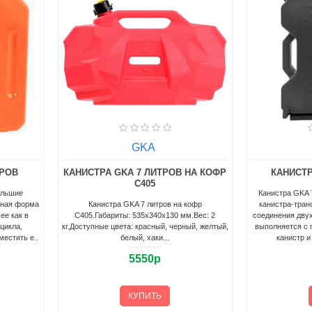
GKA
ТРОВ
КАНИСТРА GKA 7 ЛИТРОВ НА КОФР
КАНИСТР
C405
ольшие
Канистра GKA 7
тная форма
Канистра GKA 7 литров на кофр
канистра-тран
ее как в
C405.Габариты: 535х340х130 мм.Вес: 2
соединения двух
цикла,
кг.Доступные цвета: красный, черный, желтый,
выполняется с 
местить е..
белый, хаки...
канистр и
5550р
КУПИТЬ