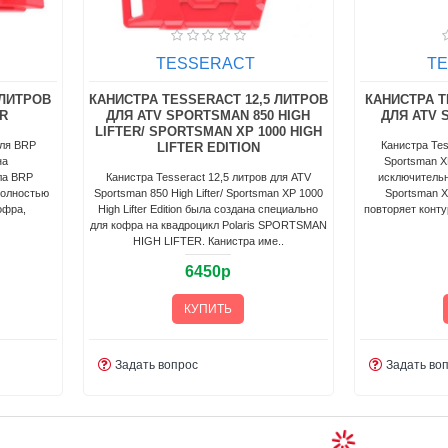
TESSERACT
T
 ЛИТРОВ
КАНИСТРА TESSERACT 12,5 ЛИТРОВ
КАНИСТРА T
ER
ДЛЯ ATV SPORTSMAN 850 HIGH
ДЛЯ ATV 
LIFTER/ SPORTSMAN XP 1000 HIGH
для BRP
Канистра Tes
LIFTER EDITION
на
Sportsman X
ла BRP
Канистра Tesseract 12,5 литров для ATV
исключительн
полностью
Sportsman 850 High Lifter/ Sportsman XP 1000
Sportsman 
офра,
High Lifter Edition была создана специально
повторяет конту
для кофра на квадроцикл Polaris SPORTSMAN
HIGH LIFTER. Канистра име..
6450р
КУПИТЬ
Задать вопрос
Задать во