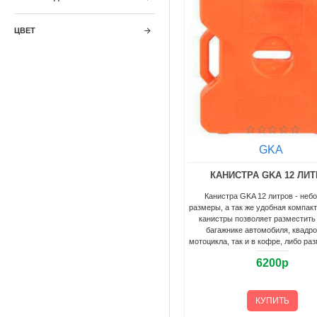
ЦВЕТ
GKA
КАНИСТРА GKA 12 ЛИ
Канистра GKA 12 литров - неб
размеры, а так же удобная компак
канистры позволяет разместить 
багажнике автомобиля, квадро
мотоцикла, так и в кофре, либо раз
6200р
КУПИТЬ