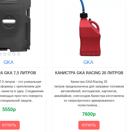
GKA
GKA
А GKA 7,5 ЛИТРОВ
КАНИСТРА GKA RACING 20 ЛИТРОВ
,5 литров - это уникальная
Канистра GKA Racing 20
сформер с креплением для
литров предназначена для заправки топливом
 канистр в одну. Соединение
автомобилей, мотоциклов, картингов,
помощью простого поворота
аквабайков, снегоходов.Канистра изготовлена
 специальной защелк..
из сверхпрочного армированного
полиэтилена, ..
5550р
7600р
КУПИТЬ
КУПИТЬ