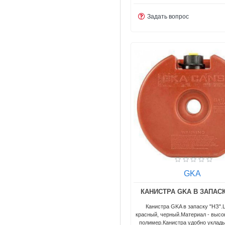
Задать вопрос
GKA
КАНИСТРА GKA В ЗАПАСК
Канистра GKA в запаску "НЗ".
красный, черный.Материал - выс
полимер.Канистра удобно уклад