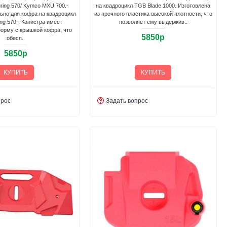
ring 570/ Kymco MXU 700.-
на квадроцикл TGB Blade 1000. Изготовлена
ьно для кофра на квадроцикл
из прочного пластика высокой плотности, что
ring 570;- Канистра имеет
позволяет ему выдержив..
орму с крышкой кофра, что
5850р
обесп..
5850р
КУПИТЬ
КУПИТЬ
прос
Задать вопрос