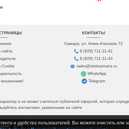
ов
СТРАНИЦЫ
КОНТАКТЫ
нение
Самара, ул. Алма-Атинская 72
а сайта
8 (929) 711-11-42
одители
8 (929) 711-11-43
 Cookie
sales@stelssamara.ru
циальность
WhatsApp
 мошенники!
Telegram
рактер и не может считаться публичной офертой, которая определ
зуйтесь контактами, указанными на сайте
ента и удобства пользователей. Вы можете очистить или з
Copyright © Официальный дилер мототехники Stels-Samara. Все пр