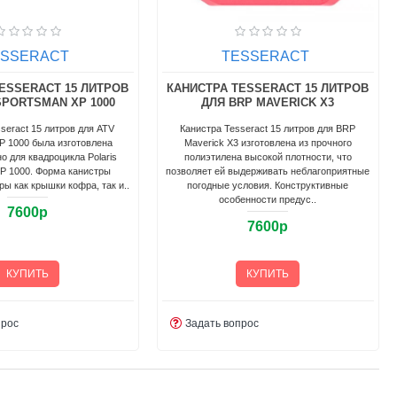
ESSERACT
TESSERACT
ESSERACT 15 ЛИТРОВ
КАНИСТРА TESSERACT 15 ЛИТРОВ
SPORTSMAN XP 1000
ДЛЯ BRP MAVERICK X3
seract 15 литров для ATV
Канистра Tesseract 15 литров для BRP
P 1000 была изготовлена
Maverick X3 изготовлена из прочного
о для квадроцикла Polaris
полиэтилена высокой плотности, что
XP 1000. Форма канистры
позволяет ей выдерживать неблагоприятные
ры как крышки кофра, так и..
погодные условия. Конструктивные
особенности предус..
7600р
7600р
КУПИТЬ
КУПИТЬ
прос
Задать вопрос