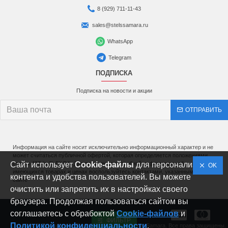
8 (929) 711-11-43
sales@stelssamara.ru
WhatsApp
Telegram
ПОДПИСКА
Подписка на новости и акции
ОТПРАВИТЬ
Информация на сайте носит исключительно информационный характер и не
может считаться публичной офертой, которая определяется положениями
Сайт использует
статьи 437 (п.2) ГК РФ. Для получения подробной информации об
Cookie-файлы
для персонализации
OK
имеющихся товарах и ценах воспользуйтесь контактами, указанными на
контента и удобства пользователей. Вы можете
сайте
очистить или запретить их в настройках своего
браузера. Продолжая пользоваться сайтом вы
соглашаетесь с обрабоктой
Cookie-файлов
и
ФИЛЬТР
Политикой конфиденциальности
.
Copyright © Официальный дилер мототехники Stels-Samara. Все права защищены.