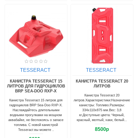
TESSERACT
TESSERACT
КАНИСТРА TESSERACT 15
КАНИСТРА TESSERACT 20
ЛИТРОВ ДЛЯ ГИДРОЦИКЛОВ
ЛИТРОВ
BRP SEA-DOO RXP-X
Канистра Tesseract 20
Канистра Tesseract 15 литров для
литров.Характеристики:Назначение
гидроциклов BRP Sea-Doo RXP-X.
канистры: Топливо.Размеры:
Наслаждайтесь длительными
334х110х875 мм.Вес: 3,8
водными прогулками на мощном
кг.Доступные цвета: Черный,
аквабайке, не беспокоясь о запасе
красный, желтый, хаки, белый...
топлива. С новой канистрой
8500р
Tesseract вы можете ..