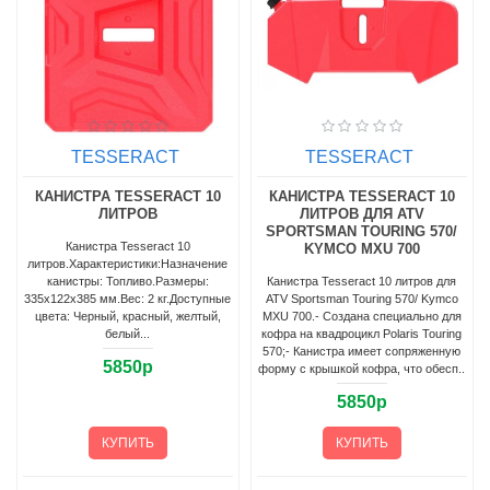
TESSERACT
TESSERACT
КАНИСТРА TESSERACT 10
КАНИСТРА TESSERACT 10
ЛИТРОВ
ЛИТРОВ ДЛЯ ATV
SPORTSMAN TOURING 570/
Канистра Tesseract 10
KYMCO MXU 700
литров.Характеристики:Назначение
канистры: Топливо.Размеры:
Канистра Tesseract 10 литров для
335х122х385 мм.Вес: 2 кг.Доступные
ATV Sportsman Touring 570/ Kymco
цвета: Черный, красный, желтый,
MXU 700.- Создана специально для
белый...
кофра на квадроцикл Polaris Touring
570;- Канистра имеет сопряженную
5850р
форму с крышкой кофра, что обесп..
5850р
КУПИТЬ
КУПИТЬ