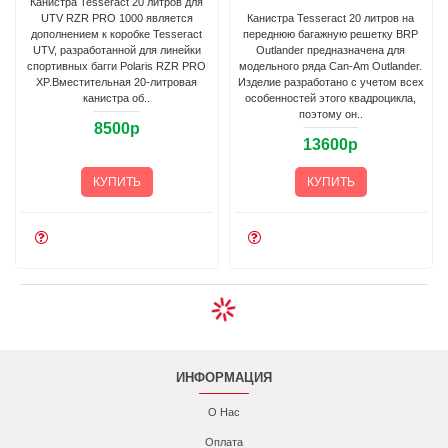
Канистра Tesseract 20 литров для
UTV RZR PRO 1000 является
Канистра Tesseract 20 литров на
дополнением к коробке Tesseract
переднюю багажную решетку BRP
UTV, разработанной для линейки
Outlander предназначена для
спортивных багги Polaris RZR PRO
модельного ряда Can-Am Outlander.
XP.Вместительная 20-литровая
Изделие разработано с учетом всех
канистра об..
особенностей этого квадроцикла,
поэтому он..
8500р
13600р
КУПИТЬ
КУПИТЬ
ИНФОРМАЦИЯ
О Нас
Оплата