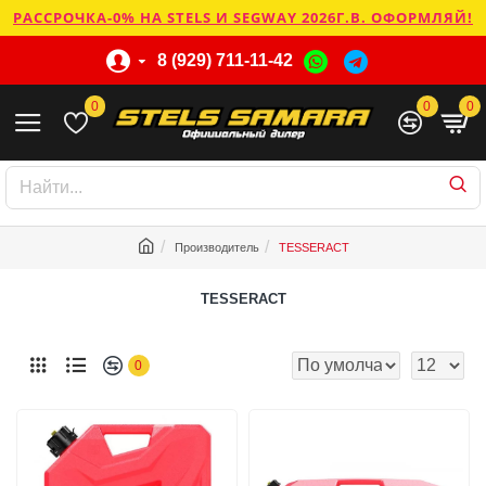
РАССРОЧКА-0% НА STELS И SEGWAY 2026Г.В. ОФОРМЛЯЙ!
8 (929) 711-11-42
0
0
0
Производитель
TESSERACT
TESSERACT
0