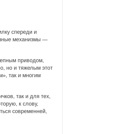
илку спереди и
озные механизмы —
 цепным приводом,
о, но и тяжелым этот
м», так и многим
ков, так и для тех,
торую, к слову,
аться современней,