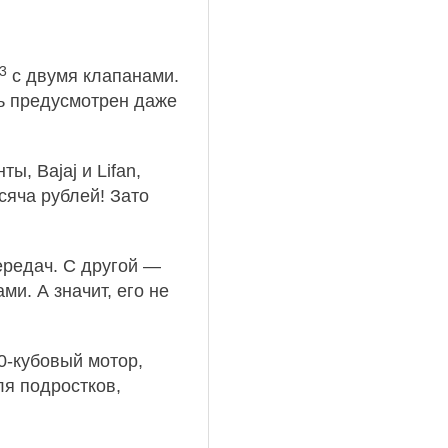
3
с двумя клапанами.
сь предусмотрен даже
ы, Bajaj и Lifan,
сяча рублей! Зато
ередач. С другой —
ми. А значит, его не
0‑кубовый мотор,
ля подростков,