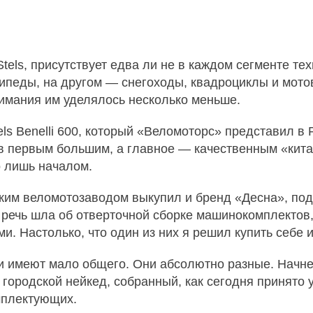
els, присутствует едва ли не в каждом сегменте тех
педы, на другом — снегоходы, квадроциклы и мото
нимания им уделялось несколько меньше.
els Benelli 600, который «Веломоторс» представил в
ав первым большим, а главное — качественным «кита
о лишь началом.
ким веломотозаводом выкупил и бренд «Десна», под
ечь шла об отверточной сборке машинокомплектов, н
. Настолько, что один из них я решил купить себе 
 имеют мало общего. Они абсолютно разные. Начнем
ородской нейкед, собранный, как сегодня принято 
омплектующих.