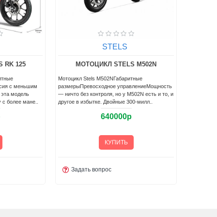
STELS
 RK 125
МОТОЦИКЛ STELS M502N
итные
Мотоцикл Stels M502NГабаритные
сия с меньшим
размерыПревосходное управлениеМощность
 эта модель
— ничто без контроля, но у M502N есть и то, и
 с более мане..
другое в избытке. Двойные 300-милл..
р
640000р
КУПИТЬ
Задать вопрос