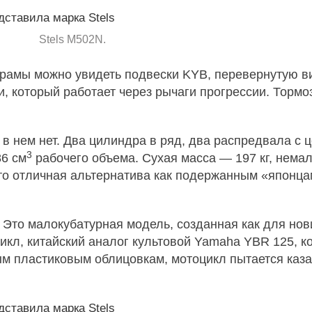
Stels M502N.
 рамы можно увидеть подвески KYB, перевернутую в
, который работает через рычаги прогрессии. Торм
 в нем нет. Два цилиндра в ряд, два распредвала с
3
86 см
рабочего объема. Сухая масса — 197 кг, немал
это отличная альтернатива как подержанным «японца
 Это малокубатурная модель, созданная как для нович
кл, китайский аналог культовой Yamaha YBR 125, ко
ным пластиковым облицовкам, мотоцикл пытается каз