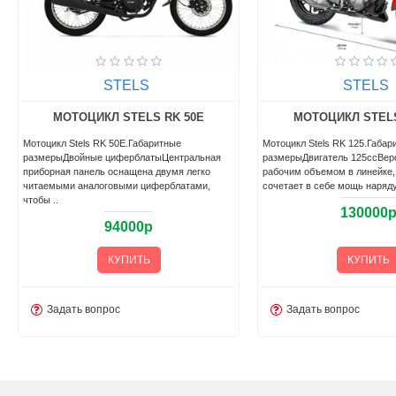
STELS
STELS
МОТОЦИКЛ STELS RK 50E
МОТОЦИКЛ STELS
Мотоцикл Stels RK 50E.Габаритные
Мотоцикл Stels RK 125.Габар
размерыДвойные циферблатыЦентральная
размерыДвигатель 125ссВер
приборная панель оснащена двумя легко
рабочим объемом в линейке,
читаемыми аналоговыми циферблатами,
сочетает в себе мощь наряду
чтобы ..
130000
94000р
КУПИТЬ
КУПИТЬ
Задать вопрос
Задать вопрос