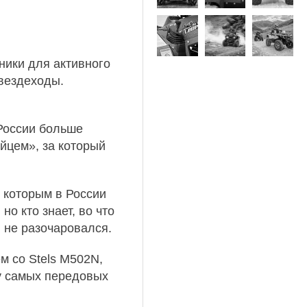
ники для активного
вездеходы.
 России больше
йцем», за который
 которым в России
о кто знает, во что
и не разочаровался.
 со Stels M502N,
у самых передовых