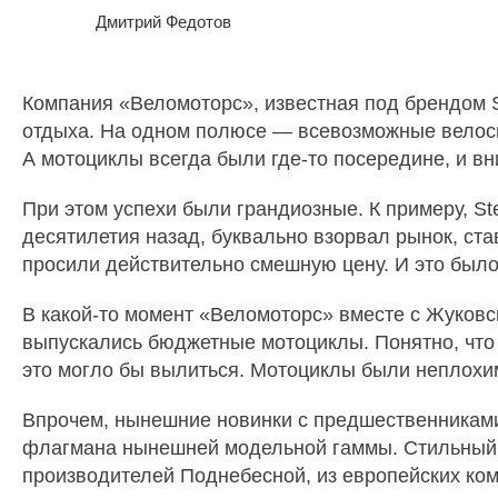
Дмитрий Федотов
Компания «Веломоторс», известная под брендом St
отдыха. На одном полюсе — всевозможные велоси
А мотоциклы всегда были где-то посередине, и в
При этом успехи были грандиозные. К примеру, St
десятилетия назад, буквально взорвал рынок, ст
просили действительно смешную цену. И это был
В какой-то момент «Веломоторс» вместе с Жуковс
выпускались бюджетные мотоциклы. Понятно, что р
это могло бы вылиться. Мотоциклы были неплохими
Впрочем, нынешние новинки с предшественниками
флагмана нынешней модельной гаммы. Стильный г
производителей Поднебесной, из европейских к