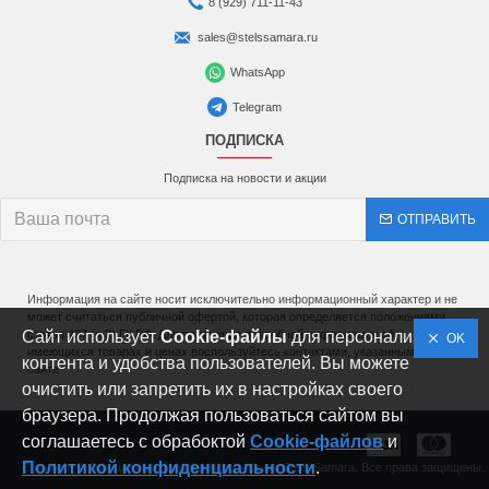
8 (929) 711-11-43
sales@stelssamara.ru
WhatsApp
Telegram
ПОДПИСКА
Подписка на новости и акции
ОТПРАВИТЬ
Информация на сайте носит исключительно информационный характер и не
может считаться публичной офертой, которая определяется положениями
Сайт использует
статьи 437 (п.2) ГК РФ. Для получения подробной информации об
Cookie-файлы
для персонализации
OK
имеющихся товарах и ценах воспользуйтесь контактами, указанными на
контента и удобства пользователей. Вы можете
сайте
очистить или запретить их в настройках своего
браузера. Продолжая пользоваться сайтом вы
соглашаетесь с обрабоктой
Cookie-файлов
и
Политикой конфиденциальности
.
Copyright © Официальный дилер мототехники Stels-Samara. Все права защищены.