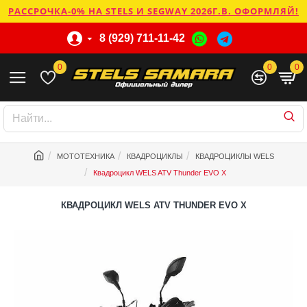
РАССРОЧКА-0% НА STELS И SEGWAY 2026Г.В. ОФОРМЛЯЙ!
8 (929) 711-11-42
0
0
0
МОТОТЕХНИКА
КВАДРОЦИКЛЫ
КВАДРОЦИКЛЫ WELS
Квадроцикл WELS ATV Thunder EVO X
КВАДРОЦИКЛ WELS ATV THUNDER EVO X