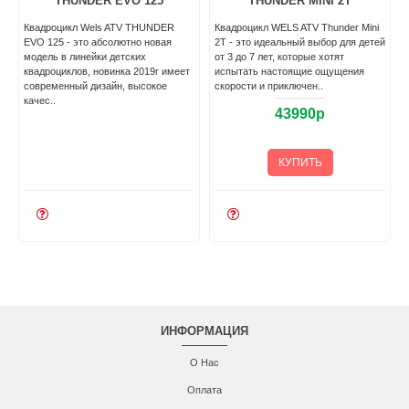
THUNDER EVO 125
THUNDER MINI 2T
X
Квадроцикл Wels ATV THUNDER
Квадроцикл WELS ATV Thunder Mini
EVO 125 - это абсолютно новая
2T - это идеальный выбор для детей
модель в линейки детских
от 3 до 7 лет, которые хотят
квадроциклов, новинка 2019г имеет
испытать настоящие ощущения
современный дизайн, высокое
скорости и приключен..
качес..
43990р
КУПИТЬ
ИНФОРМАЦИЯ
О Нас
Оплата