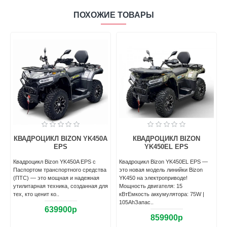
ПОХОЖИЕ ТОВАРЫ
A
КВАДРОЦИКЛ BIZON YK450A
КВАДРОЦИКЛ BIZON
EPS
YK450EL EPS
с
Квадроцикл Bizon YK450A EPS c
Квадроцикл Bizon YK450EL EPS —
Паспортом транспортного средства
это новая модель линийки Bizon
й
(ПТС) — это мощная и надежная
YK450 на электроприводе!
утилитарная техника, созданная для
Мощность двигателя: 15
тех, кто ценит ко..
кВтЕмкость аккумулятора: 75W |
105AhЗапас..
639900р
859900р