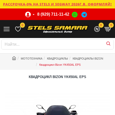
РАССРОЧКА-0% НА STELS И SEGWAY 2026Г.В. ОФОРМЛЯЙ!
8 (929) 711-11-42
0
0
0
МОТОТЕХНИКА
КВАДРОЦИКЛЫ
КВАДРОЦИКЛЫ BIZON
Квадроцикл Bizon YK450AL EPS
КВАДРОЦИКЛ BIZON YK450AL EPS