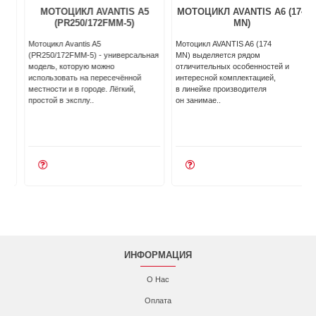
МОТОЦИКЛ AVANTIS A5
МОТОЦИКЛ AVANTIS A6 (174
(PR250/172FMM-5)
MN)
Мотоцикл Avantis A5
Мотоцикл AVANTIS A6 (174
(PR250/172FMM-5) - универсальная
MN) выделяется рядом
модель, которую можно
отличительных особенностей и
л
использовать на пересечённой
интересной комплектацией,
местности и в городе. Лёгкий,
в линейке производителя
простой в эксплу..
он занимае..
ИНФОРМАЦИЯ
О Нас
Оплата