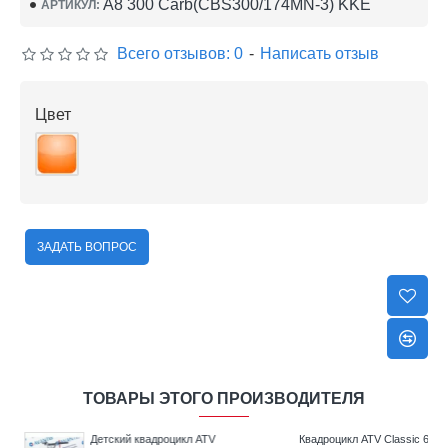
A8 300 Carb(CBS300/174MN-3) KKE
АРТИКУЛ:
Всего отзывов: 0
-
Написать отзыв
Цвет
ЗАДАТЬ ВОПРОС
ТОВАРЫ ЭТОГО ПРОИЗВОДИТЕЛЯ
V
Детский квадроцикл ATV
Квадроцикл ATV Classic 6