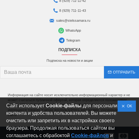
8 (929) 711-11-42
8 (929) 711-11-43
sales@stelssamara.ru
WhatsApp
Telegram
ПОДПИСКА
Подписка на новости и акции
ОТПРАВИТЬ
Информация на сайте носит исключительно информационный характер и не
может считаться публичной офертой, которая определяется положениями
Сайт использует
статьи 437 (п.2) ГК РФ. Для получения подробной информации об
Cookie-файлы
для персонализации
OK
имеющихся товарах и ценах воспользуйтесь контактами, указанными на
контента и удобства пользователей. Вы можете
сайте
очистить или запретить их в настройках своего
браузера. Продолжая пользоваться сайтом вы
соглашаетесь с обрабоктой
Cookie-файлов
и