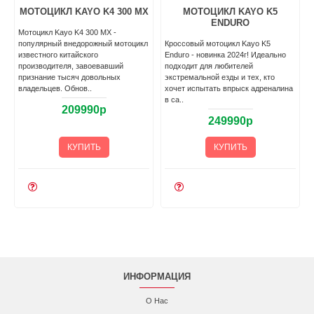
МОТОЦИКЛ KAYO K4 300 MX
МОТОЦИКЛ KAYO K5
ENDURO
Мотоцикл Kayo K4 300 MX -
популярный внедорожный мотоцикл
Кроссовый мотоцикл Kayo K5
известного китайского
Enduro - новинка 2024г! Идеально
производителя, завоевавший
подходит для любителей
признание тысяч довольных
экстремальной езды и тех, кто
владельцев. Обнов..
хочет испытать впрыск адреналина
.
в са..
209990р
249990р
КУПИТЬ
КУПИТЬ
ИНФОРМАЦИЯ
О Нас