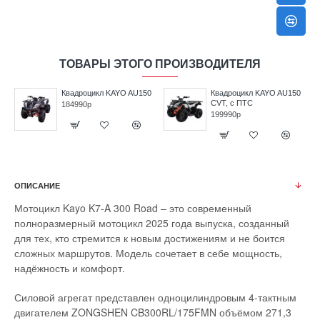
ТОВАРЫ ЭТОГО ПРОИЗВОДИТЕЛЯ
5
Квадроцикл KAYO AU150
Квадроцикл KAYO AU150
CVT, с ПТС
184990р
199990р
ОПИСАНИЕ
Мотоцикл Kayo K7-A 300 Road – это современный
полноразмерный мотоцикл 2025 года выпуска, созданный
для тех, кто стремится к новым достижениям и не боится
сложных маршрутов. Модель сочетает в себе мощность,
надёжность и комфорт.
Силовой агрегат представлен одноцилиндровым 4-тактным
двигателем ZONGSHEN CB300RL/175FMN объёмом 271,3