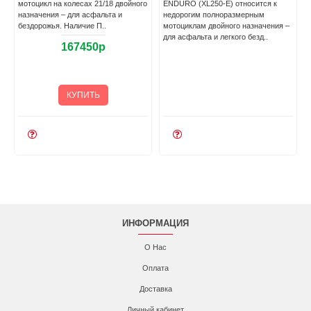
мотоцикл на колесах 21/18 двойного
ENDURO (XL250-E) относится к
назначения – для асфальта и
недорогим полноразмерным
бездорожья. Наличие П..
мотоциклам двойного назначения –
для асфальта и легкого безд..
167450р
КУПИТЬ
ИНФОРМАЦИЯ
О Нас
Оплата
Доставка
Личный кабинет