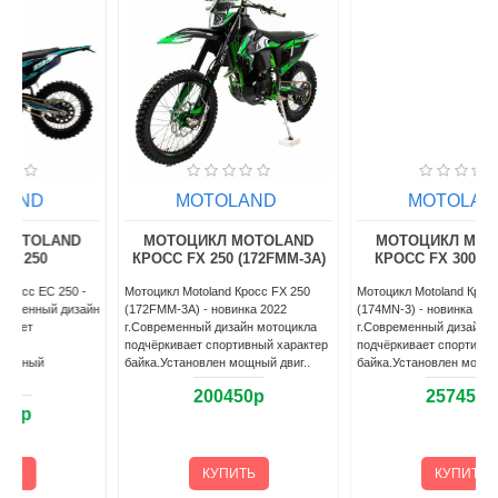
MOTOLAND
MOTOLAND
МОТОЦИКЛ MOTOLAND
МОТОЦИКЛ MOTOLAND
КРОСС FX 300 (174MN-3)
КРОСС FX 300 EFI (NC
182MN)
Мотоцикл Motoland Кросс FX 300
(174MN-3) - новинка 2022
Мотоцикл Motoland Кросс FX 300 EFI
г.Современный дизайн мотоцикла
(NC 182MN) - новинка 2024
р
подчёркивает спортивный характер
г.Современный дизайн мотоцикла
байка.Установлен мощный двигат..
подчёркивает спортивный характер
байка.Установлен мощный д..
257450р
348450р
КУПИТЬ
КУПИТЬ