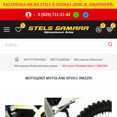
РАССРОЧКА-0% НА STELS И SEGWAY 2026Г.В. ОФОРМЛЯЙ!
8 (929) 711-11-42
0
0
0
МОТОТЕХНИКА
МОТОЦИКЛЫ
Мотоциклы MotoLand
Мотоциклы MotoLand кроссовые
Мотоцикл Motoland Кросс RMZ250
МОТОЦИКЛ MOTOLAND КРОСС RMZ250