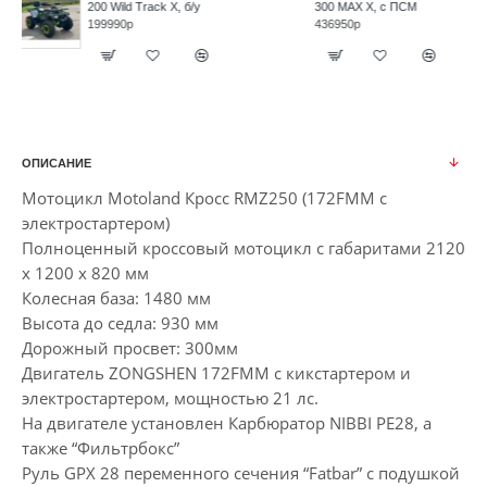
300 MAX X, с ПСМ
350 T-Fortuner с ЭПТС
436950р
475000р
ОПИСАНИЕ
Мотоцикл Motoland Кросс RMZ250 (172FMM с
электростартером)
Полноценный кроссовый мотоцикл с габаритами 2120
х 1200 х 820 мм
Колесная база: 1480 мм
Высота до седла: 930 мм
Дорожный просвет: 300мм
Двигатель ZONGSHEN 172FMM с кикстартером и
электростартером, мощностью 21 лс.
На двигателе установлен Карбюратор NIBBI PE28, а
также “Фильтрбокс”
Руль GPX 28 переменного сечения “Fatbar” с подушкой