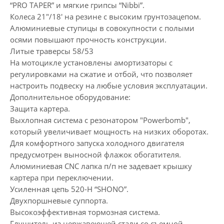
“PRO TAPER” и мягкие грипсы “Nibbi”.
Колеса 21"/18' на резине с высоким грунтозацепом.
Алюминиевые ступицы в совокупности с полыми
осями повышают прочность конструкции.
Литые траверсы 58/53
На мотоцикле установлены амортизаторы с
регулировками на сжатие и отбой, что позволяет
настроить подвеску на любые условия эксплуатации.
Дополнительное оборудование:
Защита картера.
Выхлопная система с резонатором "Рowerbomb",
который увеличивает мощность на низких оборотах.
Для комфортного запуска холодного двигателя
предусмотрен выносной флажок обогатителя.
Алюминиевая CNC лапка п/п не задевает крышку
картера при переключении.
Усиленная цепь 520-H “SHONO”.
Двухпоршневые суппорта.
Высокоэффективная тормозная система.
Глушитель из нержавеющей стали со съемной