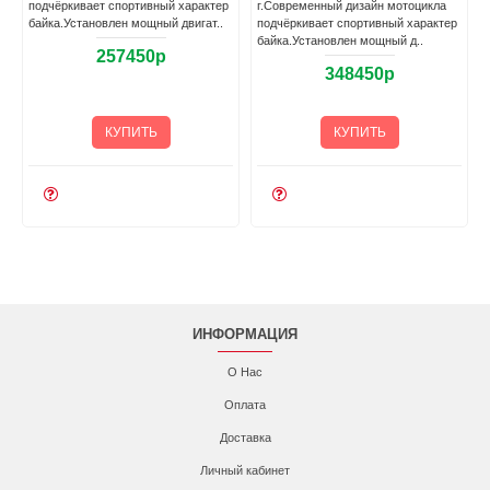
подчёркивает спортивный характер
г.Современный дизайн мотоцикла
байка.Установлен мощный двигат..
подчёркивает спортивный характер
байка.Установлен мощный д..
257450р
348450р
КУПИТЬ
КУПИТЬ
ИНФОРМАЦИЯ
О Нас
Оплата
Доставка
Личный кабинет