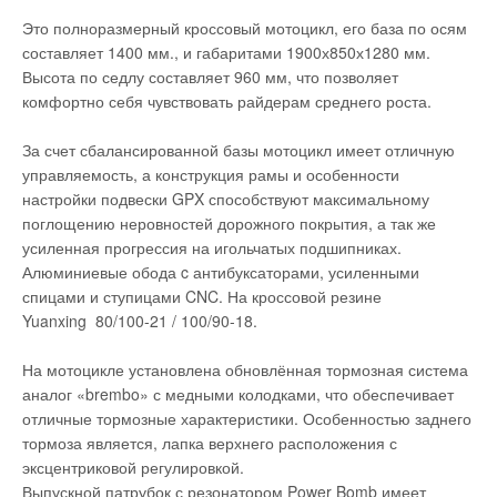
Это полноразмерный кроссовый мотоцикл, его база по осям
составляет 1400 мм., и габаритами 1900х850х1280 мм.
Высота по седлу составляет 960 мм, что позволяет
комфортно себя чувствовать райдерам среднего роста.
За счет сбалансированной базы мотоцикл имеет отличную
управляемость, а конструкция рамы и особенности
настройки подвески GPX способствуют максимальному
поглощению неровностей дорожного покрытия, а так же
усиленная прогрессия на игольчатых подшипниках.
Алюминиевые обода c антибуксаторами, усиленными
спицами и ступицами CNC. На кроссовой резине
Yuanxing 80/100-21 / 100/90-18.
На мотоцикле установлена обновлённая тормозная система
аналог «brembo» с медными колодками, что обеспечивает
отличные тормозные характеристики. Особенностью заднего
тормоза является, лапка верхнего расположения с
эксцентриковой регулировкой.
Выпускной патрубок с резонатором Power Bomb имеет