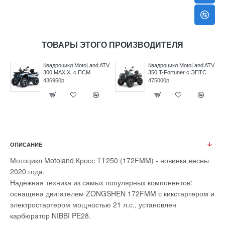
ТОВАРЫ ЭТОГО ПРОИЗВОДИТЕЛЯ
V
Квадроцикл MotoLand ATV
Квадроцикл MotoLand ATV
300 MAX X, с ПСМ
350 T-Fortuner с ЭПТС
436950р
475000р
ОПИСАНИЕ
Мотоцикл Motoland Кросс TT250 (172FMM) - новинка весны
2020 года.
Надёжная техника из самых популярных компонентов:
оснащена двигателем ZONGSHEN 172FMM с кикстартером и
электростартером мощностью 21 л.с., установлен
карбюратор NIBBI PE28.