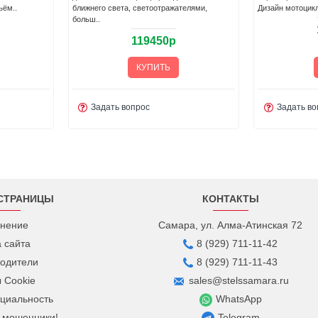
ета, св..
характерис..
мотоцикл в рет
201950р
КУПИТЬ
Задать вопрос
Задать в
СТРАНИЦЫ
КОНТАКТЫ
нение
Самара, ул. Алма-Атинская 72
а сайта
8 (929) 711-11-42
одители
8 (929) 711-11-43
 Cookie
sales@stelssamara.ru
циальность
WhatsApp
 мошенники!
Telegram