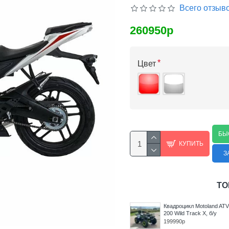
Всего отзыво
260950р
Цвет
БЫ
КУПИТЬ
З
ТО
nd ATV
Квадроцикл MotoLand ATV
Квадроцикл MotoLand AT
350 T-Fortuner с ЭПТС
Shark 200
475000р
212450р