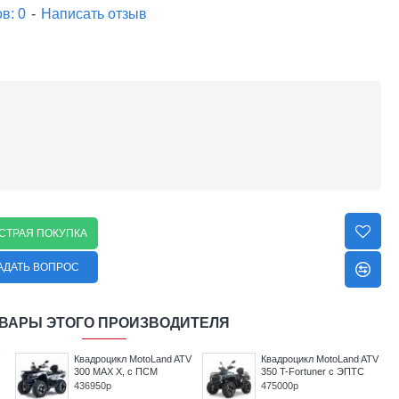
в: 0
-
Написать отзыв
СТРАЯ ПОКУПКА
АДАТЬ ВОПРОС
ВАРЫ ЭТОГО ПРОИЗВОДИТЕЛЯ
V
Квадроцикл детский
Квадроцикл детский
MOTOLAND 50
MOTOLAND 50E
SCORPION
SCORPION
40450р
47450р