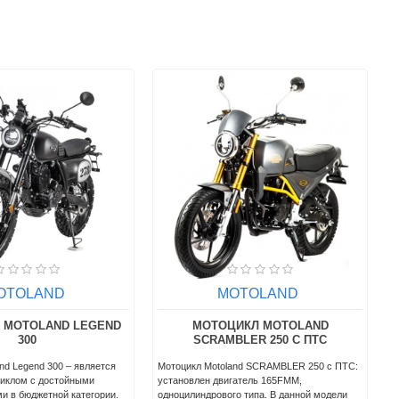
OTOLAND
MOTOLAND
MOTOLAND TEXAS 300
МОТОЦИКЛ MOTOLAND WOLF 300
PRO
Мотоцикл MotoLand WOLF 300 - оснащён 4-
омить вас с долгожданной
тактным 1-цилиндровым
дежным дорожным байком
двигателем объёмом 300 см³.Чоппер WOLF
 300 Pro!Этот элегантный
300 сразу привлекает внимание своим