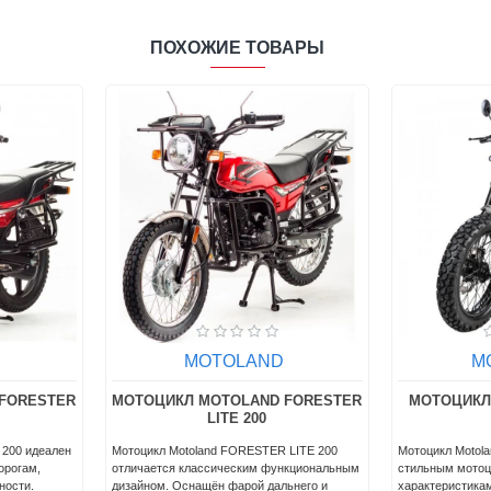
ПОХОЖИЕ ТОВАРЫ
D
MOTOLAND
M
 STRIKER
МОТОЦИКЛ MOTOLAND TEXAS 300
МОТОЦИКЛ 
Представляем Вашему вниманию
 – новинка
НОВИНКУ 2024 года – дорожный мотоцикл
Спешим познак
ком стиле и с
Motoland Texas 300!TEXAS 300 – является
новинкой – на
Оснащён
стильным мотоциклом с достойными
Motoland Texas