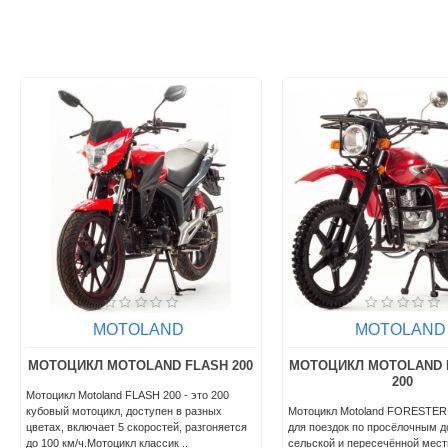
MOTOLAND
MOTOLAN
МОТОЦИКЛ MOTOLAND
МОТОЦИКЛ MOTOLAND
SCRAMBLER 250 С ПТС
200
Мотоцикл Motoland SCRAMBLER 250 с ПТС:
Мотоцикл Motoland Striker 200
установлен двигатель 165FMM,
сезона 2024 года в классичес
одноцилиндрового типа. В данной модели
функциональным дизайном. 