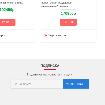
ро-стиле покорит вас св..
внешним в..
218450р
219950р
КУПИТЬ
КУПИТЬ
опрос
Задать вопрос
ПОДПИСКА
Подписка на новости и акции
ОТПРАВИТЬ