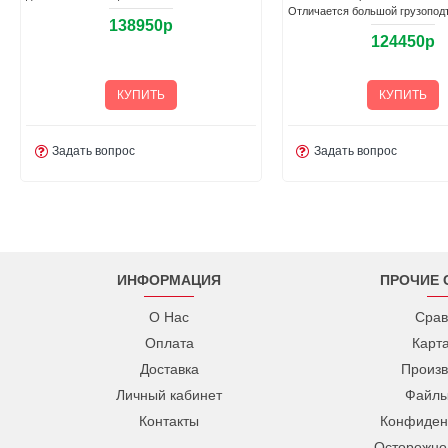
присутствует воздушное
фарой дальнего и ближнего св
охлаждение.Стальная ..
121450р
170950р
КУПИТЬ
КУПИТЬ
Задать вопрос
Задать вопрос
ИНФОРМАЦИЯ
ПРОЧИЕ 
О Нас
Срав
Оплата
Карт
Доставка
Произв
Личный кабинет
Файлы
Контакты
Конфиден
Осторожно