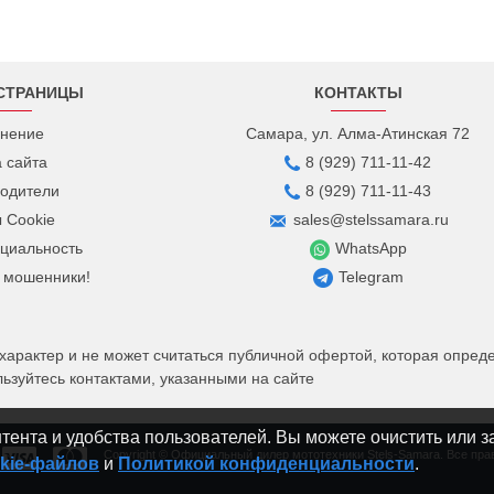
СТРАНИЦЫ
КОНТАКТЫ
нение
Самара, ул. Алма-Атинская 72
а сайта
8 (929) 711-11-42
одители
8 (929) 711-11-43
 Cookie
sales@stelssamara.ru
циальность
WhatsApp
 мошенники!
Telegram
рактер и не может считаться публичной офертой, которая определ
зуйтесь контактами, указанными на сайте
ента и удобства пользователей. Вы можете очистить или з
Copyright © Официальный дилер мототехники Stels-Samara. Все пр
kie-файлов
и
Политикой конфиденциальности
.