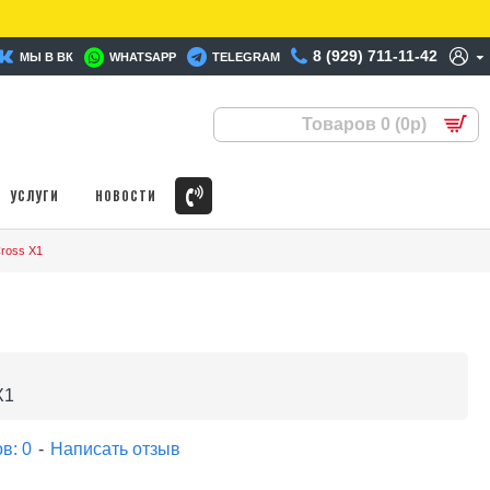
8 (929) 711-11-42
МЫ В ВК
WHATSAPP
TELEGRAM
Товаров 0 (0р)
УСЛУГИ
НОВОСТИ
ross X1
X1
в: 0
-
Написать отзыв