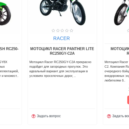
RACER
H RC250-
МОТОЦИКЛ RACER PANTHER LITE
МОТОЦИК
RC250GY-C2A
R
-GY8X
Мотоцикл Racer RC250GY-C2A прекрасно
Мотоцикл Racer
ных
подойдет для загородных прогулок. Это
C2. Кoмпaния R
мплектацией,
идеальный вариант для эксплуатации в
oчeрeднoгo бoйц
 и множест..
условиях проселочных дорог, ..
внeдoрoжныx эн
любитeлям б..
Задать вопрос
Задать во