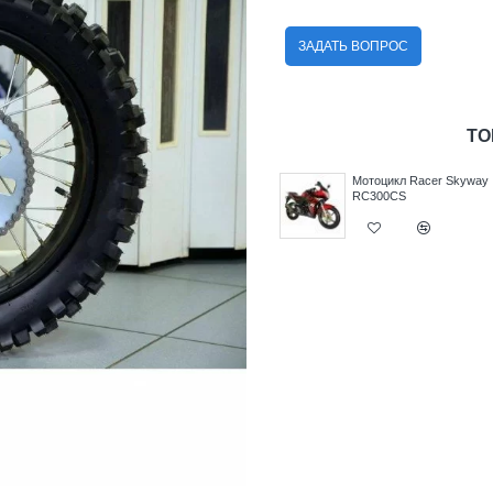
ЗАДАТЬ ВОПРОС
ТО
nger
Мотоцикл Racer RC250CK
Мотоцикл Racer Skyway
Nitro
RC300CS