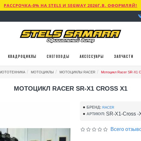
РАССРОЧКА-0% НА STELS И SEGWAY 2026Г.В. ОФОРМЛЯЙ!
КВАДРОЦИКЛЫ
СНЕГОХОДЫ
АКСЕССУАРЫ
ЗАПЧАСТИ
МОТОТЕХНИКА
МОТОЦИКЛЫ
МОТОЦИКЛЫ RACER
Мотоцикл Racer SR-X1 C
МОТОЦИКЛ RACER SR-X1 CROSS X1
БРЕНД:
RACER
SR-X1-Cross -
АРТИКУЛ:
Всего отзыво