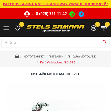
РАССРОЧКА-0% НА STELS И SEGWAY 2026Г.В. ОФОРМЛЯЙ!
8 (929) 711-11-42
0
0
0
МОТОТЕХНИКА
ПИТБАЙКИ
Питбайки MOTOLAND
Питбайк MotoLand NX 125 E
ПИТБАЙК MOTOLAND NX 125 E