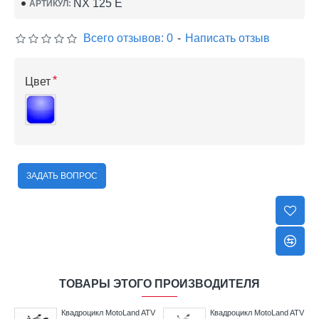
NX 125 E
АРТИКУЛ:
Всего отзывов: 0
-
Написать отзыв
Цвет
ЗАДАТЬ ВОПРОС
ТОВАРЫ ЭТОГО ПРОИЗВОДИТЕЛЯ
V
Квадроцикл MotoLand ATV
Квадроцикл MotoLand ATV