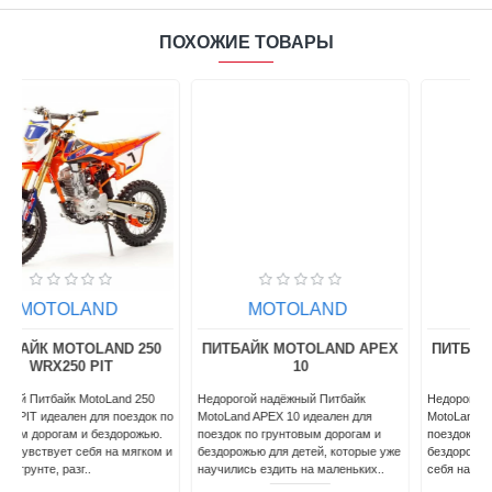
ПОХОЖИЕ ТОВАРЫ
MOTOLAND
MOTOLAND
ПИТБАЙК MOTOLAND APEX
ПИТБАЙК MOTOLAND APEX
10
125
Недорогой надёжный Питбайк
Недорогой надёжный питбайк
о
MotoLand APEX 10 идеален для
MotoLand APEX 125 идеален для
поездок по грунтовым дорогам и
поездок по грунтовым дорогам и
и
бездорожью для детей, которые уже
бездорожью. Хорошо чувствует
научились ездить на маленьких..
себя на мягком и среднем грунте, ..