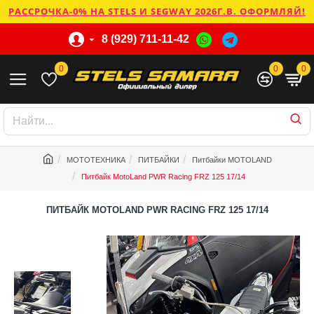
РАССРОЧКА-0% НА STELS И SEGWAY 2026Г.В. ОФОРМЛЯЙ!
8 (929) 711-11-42
0
0
0
МОТОТЕХНИКА
ПИТБАЙКИ
Питбайки MOTOLAND
Питбайк MotoLand PWR Racing FRZ 125 17/14
ПИТБАЙК MOTOLAND PWR RACING FRZ 125 17/14