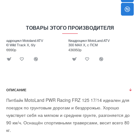
ТОВАРЫ ЭТОГО ПРОИЗВОДИТЕЛЯ
V
Квадроцикл MotoLand ATV
Квадроцикл MotoLand ATV
300 MAX X, с ПСМ
350 T-Fortuner с ЭПТС
436950р
475000р
ОПИСАНИЕ
Питбайк MotoLand PWR Racing FRZ 125 17/14 идеален для
поездок по грунтовым дорогам и бездорожью. Хорошо
чувствует себя на мягком и среднем грунте, разгоняется до
90 км/ч. Оснащён спортивными траверсами, весит всего 80
кг.