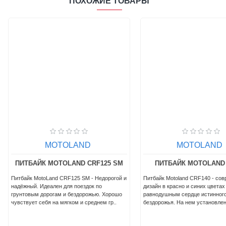
ПОХОЖИЕ ТОВАРЫ
MOTOLAND
M
RF125 SM
ПИТБАЙК MOTOLAND CRF14
ПИТБАЙК
- Недорогой и
Питбайк Motoland CRF140 - современный
Питбайк MotoLa
к по
дизайн в красно и синих цветах не оставит
поездок по грун
жью. Хорошо
равнодушным сердце истинного покорителя
бездорожью. Хо
еднем гр..
бездорожья. На нем установлены..
мягком и средне
90..