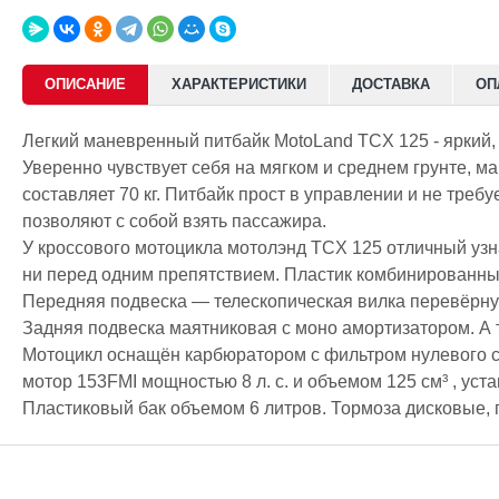
ОПИСАНИЕ
ХАРАКТЕРИСТИКИ
ДОСТАВКА
ОП
Легкий маневренный питбайк MotoLand TCX 125 - яркий,
Уверенно чувствует себя на мягком и среднем грунте, 
составляет 70 кг. Питбайк прост в управлении и не тре
позволяют с собой взять пассажира.
У кроссового мотоцикла мотолэнд TCX 125 отличный узн
ни перед одним препятствием. Пластик комбинированный
Передняя подвеска — телескопическая вилка перевёрнуто
Задняя подвеска маятниковая с моно амортизатором. А 
Мотоцикл оснащён карбюратором с фильтром нулевого 
мотор 153FMI мощностью 8 л. с. и объемом 125 см³ , ус
Пластиковый бак объемом 6 литров. Тормоза дисковые,