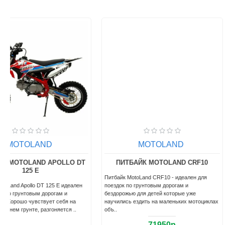
MOTOLAND
MOTOLAND
ПИТБАЙК MOTOLAND CRF10
ПИТБАЙК MOTOLAND C
Питбайк MotoLand CRF10 - идеален для
Питбайк MotoLand CRF125 SM 
поездок по грунтовым дорогам и
надёжный. Идеален для поездо
бездорожью для детей которые уже
грунтовым дорогам и бездоро
научились ездить на маленьких мотоциклах
чувствует себя на мягком и ср
объ..
71950р