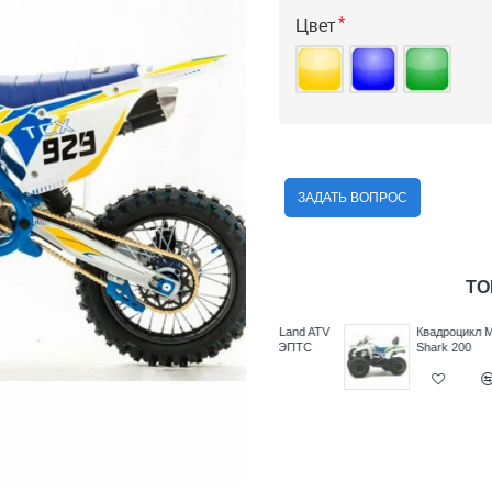
Цвет
ЗАДАТЬ ВОПРОС
ТО
nd ATV
Квадроцикл MotoLand ATV
Квадроцикл MotoLand AT
350 T-Fortuner с ЭПТС
Shark 200