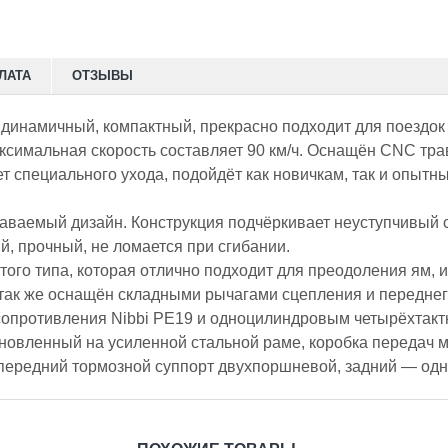
ЛАТА
ОТЗЫВЫ
 динамичный, компактный, прекрасно подходит для поездок
максимальная скорость составляет 90 км/ч. Оснащён CNC т
бует специального ухода, подойдёт как новичкам, так и опы
аваемый дизайн. Конструкция подчёркивает неуступчивый с
, прочный, не ломается при сгибании.
го типа, которая отлично подходит для преодоления ям, и 
так же оснащён складными рычагами сцепления и переднег
сопротивления Nibbi PE19 и одноцилиндровым четырёхтак
тановленный на усиленной стальной раме, коробка передач 
 передний тормозной суппорт двухпоршневой, задний — од