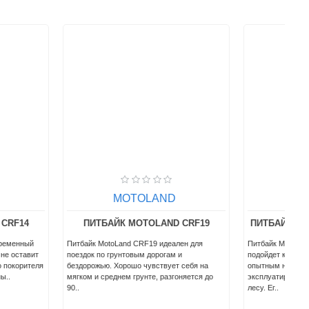
OTOLAND
MOTOLAND
 MOTOLAND CRF19
ПИТБАЙК MOTOLAND CRF190 PRO
nd CRF19 идеален для
Питбайк MotoLand CRF190 PRO. Идеально
товым дорогам и
подойдет как начинающим райдерам, так и
рошо чувствует себя на
опытным наездникам, которые
м грунте, разгоняется до
эксплуатируют его преимущественно в
лесу. Ег..