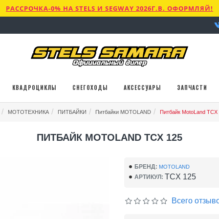
РАССРОЧКА-0% НА STELS И SEGWAY 2026Г.В. ОФОРМЛЯЙ!
КВАДРОЦИКЛЫ
СНЕГОХОДЫ
АКСЕССУАРЫ
ЗАПЧАСТИ
МОТОТЕХНИКА
ПИТБАЙКИ
Питбайки MOTOLAND
Питбайк MotoLand TCX
ПИТБАЙК MOTOLAND TCX 125
БРЕНД:
MOTOLAND
TCX 125
АРТИКУЛ:
Всего отзыво