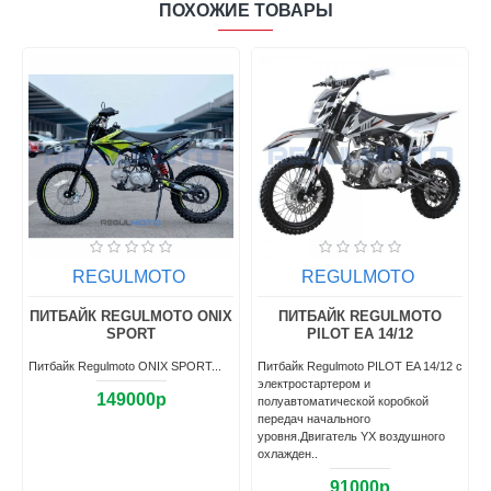
ПОХОЖИЕ ТОВАРЫ
REGULMOTO
REGULMOTO
X
ПИТБАЙК REGULMOTO ONIX
ПИТБАЙК REGULMOTO
SPORT
PILOT EA 14/12
Питбайк Regulmoto ONIX SPORT...
Питбайк Regulmoto PILOT EA 14/12 c
электростартером и
149000р
полуавтоматической коробкой
передач начального
уровня.Двигатель YX воздушного
охлажден..
91000р