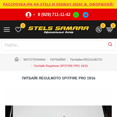
РАССРОЧКА-0% НА STELS И SEGWAY 2026Г.В. ОФОРМЛЯЙ!
8 (929) 711-11-42
0
0
0
МОТОТЕХНИКА
ПИТБАЙКИ
Питбайки REGULMOTO
Питбайк Regulmoto SPITFIRE PRO 19/16
ПИТБАЙК REGULMOTO SPITFIRE PRO 19/16