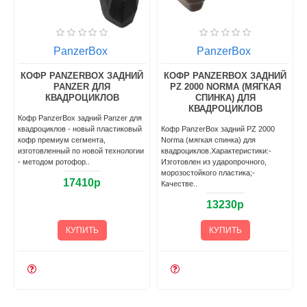
PanzerBox
PanzerBox
КОФР PANZERBOX ЗАДНИЙ
КОФР PANZERBOX ЗАДНИЙ
PANZER ДЛЯ
PZ 2000 NORMA (МЯГКАЯ
КВАДРОЦИКЛОВ
СПИНКА) ДЛЯ
КВАДРОЦИКЛОВ
t
Кофр PanzerBox задний Panzer для
квадроциклов - новый пластиковый
Кофр PanzerBox задний PZ 2000
кофр премиум сегмента,
Norma (мягкая спинка) для
изготовленный по новой технологии
квадроциклов.Характеристики: -
- методом ротофор..
Изготовлен из ударопрочного,
морозостойкого пластика;-
17410р
Качестве..
13230р
КУПИТЬ
КУПИТЬ