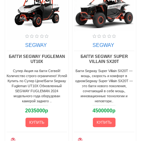
SEGWAY
SEGWAY
БАГГИ SEGWAY FUGLEMAN
БАГГИ SEGWAY SUPER
UT10X
VILLAIN SX20T
Супер Акция на багги Сегвей!
Багги Segway Super Villain SX20T —
Количество строго ограничено! Успей
мощь, скорость и комфорт в
Купить по Супер Цене!Багги Segway
одномSegway Super Villain SX20T —
Fugleman UT10X Обновленный
это багги нового поколения,
SEGWAY FUGLEMAN 2024
сочетающий в себе мощь,
модельного года оборудован
инновационные технологии и
камерой заднего ..
неповтори..
2035000р
4500000р
КУПИТЬ
КУПИТЬ