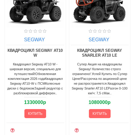
SEGWAY
SEGWAY
КВАДРОЦИКЛ SEGWAY AT10
КВАДРОЦИКЛ SEGWAY
W
SNARLER AT10 LE
Квадроцикл Segway AT10 W -
Супер Акция на квадроциклы
широкая версия, специально для
Segway! Количество строго
путешествий!Обновленная
ограничено! Успей Купить по Супер
комплектация 2026 годаКвадроцикл
Цене!Рассрочка по акционной цене
Segway AT10-W с ПСМКолесные
не распространяется.Квадроцикл
диски с бедлокомЗадний редуктор с
Segway Snarler AT10 LEРазгон 0-100
разблокировкой дифферен..
км/ч: 7,5 сМак..
1330000р
1080000р
КУПИТЬ
КУПИТЬ