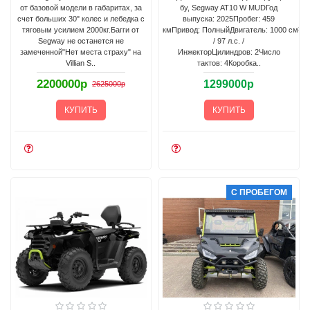
от базовой модели в габаритах, за
бу, Segway AT10 W MUDГод
счет больших 30" колес и лебедка с
выпуска: 2025Пробег: 459
тяговым усилием 2000кг.Багги от
кмПривод: ПолныйДвигатель: 1000 см³
Segway не останется не
/ 97 л.с. /
замеченной"Нет места страху" на
ИнжекторЦилиндров: 2Число
Villian S..
тактов: 4Коробка..
2200000р
1299000р
2625000р
КУПИТЬ
КУПИТЬ
С ПРОБЕГОМ