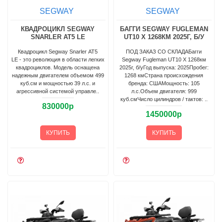
SEGWAY
SEGWAY
КВАДРОЦИКЛ SEGWAY
БАГГИ SEGWAY FUGLEMAN
SNARLER AT5 LE
UT10 X 1268КМ 2025Г, Б/У
Квадроцикл Segway Snarler AT5
ПОД ЗАКАЗ СО СКЛАДАБагги
LE - это революция в области легких
Segway Fugleman UT10 X 1268км
квадроциклов. Модель оснащена
2025г, б/уГод выпуска: 2025Пробег:
надежным двигателем объемом 499
1268 кмСтрана происхождения
куб.см и мощностью 39 л.с. и
бренда: СШАМощность: 105
агрессивной системой управле..
л.с.Объем двигателя: 999
куб.смЧисло цилиндров / тактов: ..
830000р
1450000р
КУПИТЬ
КУПИТЬ