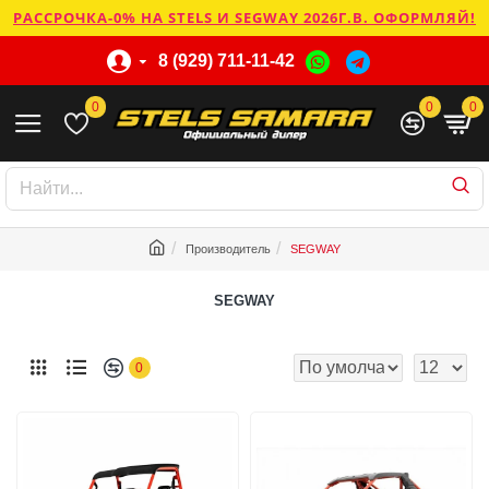
РАССРОЧКА-0% НА STELS И SEGWAY 2026Г.В. ОФОРМЛЯЙ!
8 (929) 711-11-42
0
0
0
Производитель
SEGWAY
SEGWAY
0