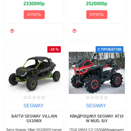
2330000р
2520000р
КУПИТЬ
КУПИТЬ
-16 %
С ПРОБЕГОМ
SEGWAY
SEGWAY
БАГГИ SEGWAY VILLAIN
КВАДРОЦИКЛ SEGWAY AT10
SX10WX
W MUD, Б/У
Багги Segway Villain SX10WXОтличие
ПОД ЗАКАЗ СО СКЛАДАКвадроцикл