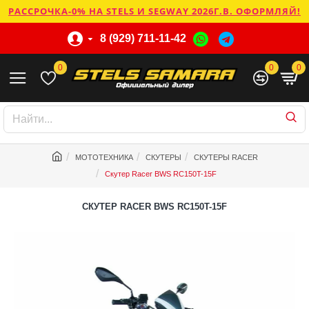
РАССРОЧКА-0% НА STELS И SEGWAY 2026Г.В. ОФОРМЛЯЙ!
8 (929) 711-11-42
0
0
0
МОТОТЕХНИКА
СКУТЕРЫ
СКУТЕРЫ RACER
Скутер Racer BWS RC150T-15F
СКУТЕР RACER BWS RC150T-15F