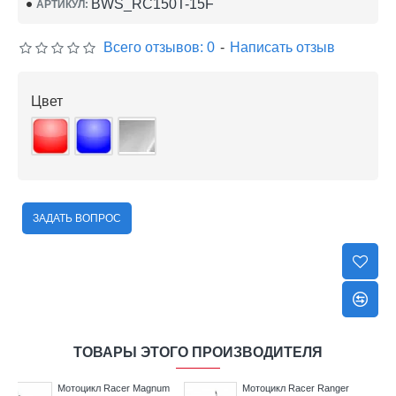
BWS_RC150T-15F
АРТИКУЛ:
Всего отзывов: 0
-
Написать отзыв
Цвет
ЗАДАТЬ ВОПРОС
ТОВАРЫ ЭТОГО ПРОИЗВОДИТЕЛЯ
r Ranger
Мотоцикл Racer Ranger
Мотоцикл Racer