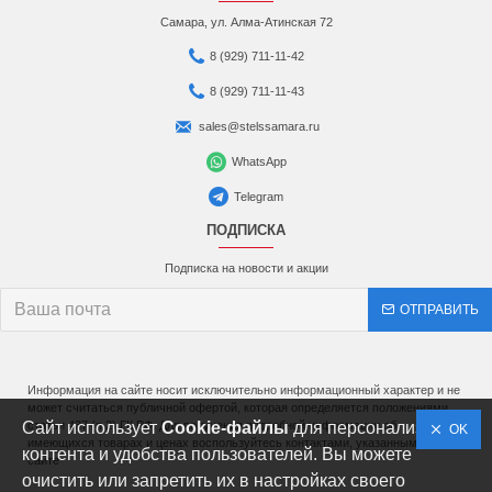
Самара, ул. Алма-Атинская 72
8 (929) 711-11-42
8 (929) 711-11-43
sales@stelssamara.ru
WhatsApp
Telegram
ПОДПИСКА
Подписка на новости и акции
ОТПРАВИТЬ
Информация на сайте носит исключительно информационный характер и не
может считаться публичной офертой, которая определяется положениями
Сайт использует
статьи 437 (п.2) ГК РФ. Для получения подробной информации об
Cookie-файлы
для персонализации
OK
имеющихся товарах и ценах воспользуйтесь контактами, указанными на
контента и удобства пользователей. Вы можете
сайте
очистить или запретить их в настройках своего