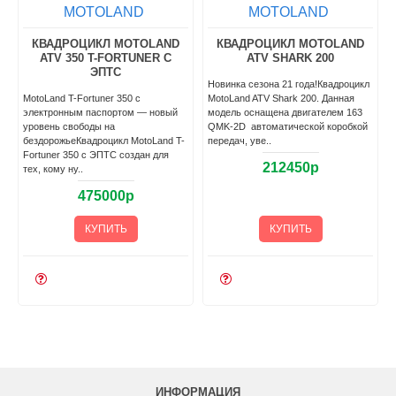
MOTOLAND
MOTOLAND
КВАДРОЦИКЛ MOTOLAND
КВАДРОЦИКЛ MOTOLAND
ATV 350 T-FORTUNER С
ATV SHARK 200
ЭПТС
Новинка сезона 21 года!Квадроцикл
MotoLand T-Fortuner 350 с
MotoLand ATV Shark 200. Данная
электронным паспортом — новый
модель оснащена двигателем 163
I
уровень свободы на
QMK-2D автоматической коробкой
бездорожьеКвадроцикл MotoLand T-
передач, уве..
Fortuner 350 с ЭПТС создан для
212450р
тех, кому ну..
475000р
КУПИТЬ
КУПИТЬ
ИНФОРМАЦИЯ