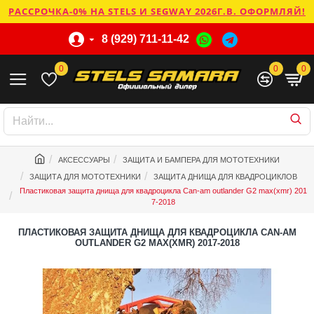
РАССРОЧКА-0% НА STELS И SEGWAY 2026Г.В. ОФОРМЛЯЙ!
8 (929) 711-11-42
0
0
0
АКСЕССУАРЫ
ЗАЩИТА И БАМПЕРА ДЛЯ МОТОТЕХНИКИ
ЗАЩИТА ДЛЯ МОТОТЕХНИКИ
ЗАЩИТА ДНИЩА ДЛЯ КВАДРОЦИКЛОВ
Пластиковая защита днища для квадроцикла Can-am outlander G2 max(xmr) 201
7-2018
ПЛАСТИКОВАЯ ЗАЩИТА ДНИЩА ДЛЯ КВАДРОЦИКЛА CAN-AM
OUTLANDER G2 MAX(XMR) 2017-2018