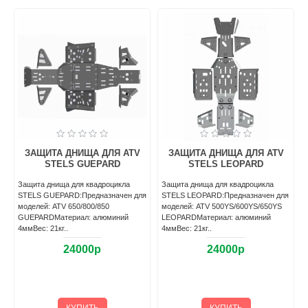
ДЛЯ ATV
ЗАЩИТА ДНИЩА ДЛЯ ATV
ПЛАСТИКОВАЯ ЗАЩИ
ARD
STELS LEOPARD (ДЛИННАЯ
ДНИЩА ДЛЯ КВАДРОЦ
БАЗА)
CAN-AM DEFENDE
роцикла
(TRAXTER)
значен для
Защита днища для ATV STELS
0YS/650YS
LEOPARD (длинная база)..
Пластиковая защита днища д
юминий
квадроцикла Can-am Defender
33800р
(Traxter):Не подвергается
деформацииЗащищает раму 
коррозииУлучшает
проходимостьТехнол..
50500р