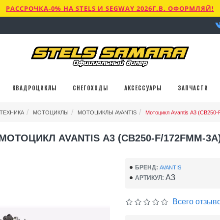
РАССРОЧКА-0% НА STELS И SEGWAY 2026Г.В. ОФОРМЛЯЙ!
КВАДРОЦИКЛЫ
СНЕГОХОДЫ
АКСЕССУАРЫ
ЗАПЧАСТИ
ТЕХНИКА
МОТОЦИКЛЫ
МОТОЦИКЛЫ AVANTIS
Мотоцикл Avantis А3 (CB250
МОТОЦИКЛ AVANTIS А3 (CB250-F/172FMM-3A
БРЕНД:
AVANTIS
A3
АРТИКУЛ:
Всего отзыво