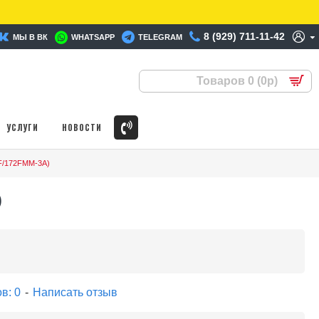
8 (929) 711-11-42
МЫ В ВК
WHATSAPP
TELEGRAM
Товаров 0 (0р)
УСЛУГИ
НОВОСТИ
-F/172FMM-3A)
)
в: 0
-
Написать отзыв