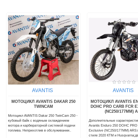
AVANTIS
AVANTIS
МОТОЦИКЛ AVANTIS DAKAR 250
МОТОЦИКЛ AVANTIS EN
TWINCAM
DOHC PRO CARB FCR E
(NC250/177MM) 
Мотоцикл AVANTIS Dakar 250 TwinCam 250 -
кубовый байк с водяным охлаждением
Дополнительные характеристи
мотора и карбюраторной системой подачи
Avantis Enduro 250 DOHC PRO
топлива. Неприхотлив в обслуживании..
Exclusive (NC250/177MM) ARS:
стиле 2020 КТМ и Husqvarna;дв