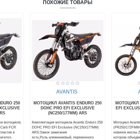
ПОХОЖИЕ ТОВАРЫ
AVANTIS
DURO 250
МОТОЦИКЛ AVANTIS ENDURO 250
МОТОЦИКЛ 
XCLUSIVE
DOHC PRO EFI EXCLUSIVE
EFI EXCLUS
ARS
(NC250/177MM) ARS
ки мотоцикла
Комплектация мотоцикла Avantis Enduro 250
Мотоцикл Avanti
 Carb FCR
DOHC PRO EFI Exclusive (NC250/177MM)
(PR250/172FMM-
пластик в
ARS:Замок зажигания
новинок весны 2
игател..
есть;Руль алюминиевый, переменного
котором объедин