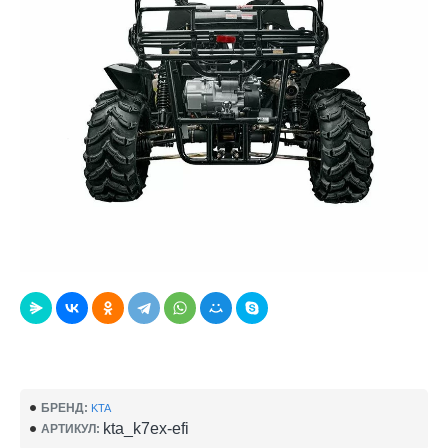
БРЕНД:
KTA
kta_k7ex-efi
АРТИКУЛ: