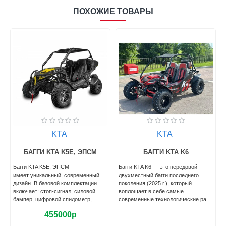
ПОХОЖИЕ ТОВАРЫ
KTA
KTA
БАГГИ KTA K5E, ЭПСМ
БАГГИ KTA K6
Багги KTA K5E, ЭПСМ
Багги KTA K6 — это передовой
имеет уникальный, современный
двухместный багги последнего
5
дизайн. В базовой комплектации
поколения (2025 г.), который
включает: стоп-сигнал, силовой
воплощает в себе самые
бампер, цифровой спидометр, ..
современные технологические ра..
455000р