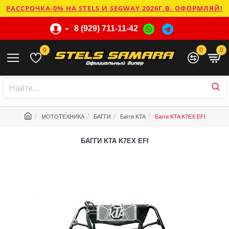
РАССРОЧКА-0% НА STELS И SEGWAY 2026Г.В. ОФОРМЛЯЙ!
8 (929) 711-11-42
0
0
0
МОТОТЕХНИКА
БАГГИ
Багги KTA
Багги KTA K7EX EFI
БАГГИ KTA K7EX EFI