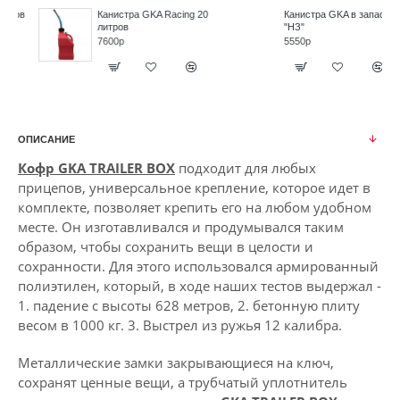
0
Канистра GKA в запаску
Канистра экспедиционная
"НЗ"
GKA Сенд Трак, 10 литров
5550р
6700р
ОПИСАНИЕ
Кофр GKA TRAILER BOX
подходит для любых
прицепов, универсальное крепление, которое идет в
комплекте, позволяет крепить его на любом удобном
месте. Он изготавливался и продумывался таким
образом, чтобы сохранить вещи в целости и
сохранности. Для этого использовался армированный
полиэтилен, который, в ходе наших тестов выдержал -
1. падение с высоты 628 метров, 2. бетонную плиту
весом в 1000 кг. 3. Выстрел из ружья 12 калибра.
Металлические замки закрывающиеся на ключ,
сохранят ценные вещи, а трубчатый уплотнитель