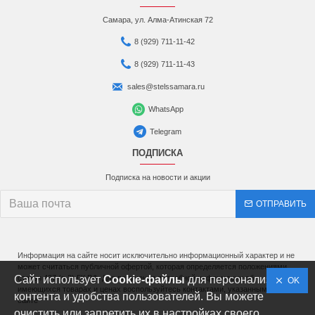
Самара, ул. Алма-Атинская 72
8 (929) 711-11-42
8 (929) 711-11-43
sales@stelssamara.ru
WhatsApp
Telegram
ПОДПИСКА
Подписка на новости и акции
ОТПРАВИТЬ
Информация на сайте носит исключительно информационный характер и не
может считаться публичной офертой, которая определяется положениями
Сайт использует
статьи 437 (п.2) ГК РФ. Для получения подробной информации об
Cookie-файлы
для персонализации
OK
имеющихся товарах и ценах воспользуйтесь контактами, указанными на
контента и удобства пользователей. Вы можете
сайте
очистить или запретить их в настройках своего