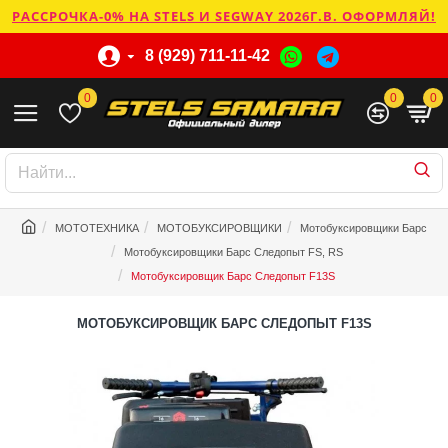
РАССРОЧКА-0% НА STELS И SEGWAY 2026Г.В. ОФОРМЛЯЙ!
8 (929) 711-11-42
0
0
0
МОТОТЕХНИКА
МОТОБУКСИРОВЩИКИ
Мотобуксировщики Барс
Мотобуксировщики Барс Следопыт FS, RS
Мотобуксировщик Барс Следопыт F13S
МОТОБУКСИРОВЩИК БАРС СЛЕДОПЫТ F13S