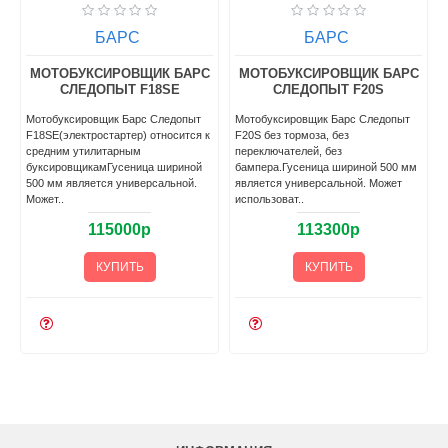
БАРС
БАРС
С
МОТОБУКСИРОВЩИК БАРС
МОТОБУКСИРОВЩИК БАРС
СЛЕДОПЫТ F18SE
СЛЕДОПЫТ F20S
Мотобуксировщик Барс Следопыт
Мотобуксировщик Барс Следопыт
F18SE(электростартер) относится к
F20S без тормоза, без
средним утилитарным
переключателей, без
буксировщикамГусеница шириной
бампера.Гусеница шириной 500 мм
500 мм является универсальной.
является универсальной. Может
Может..
использоват..
115000р
113300р
КУПИТЬ
КУПИТЬ