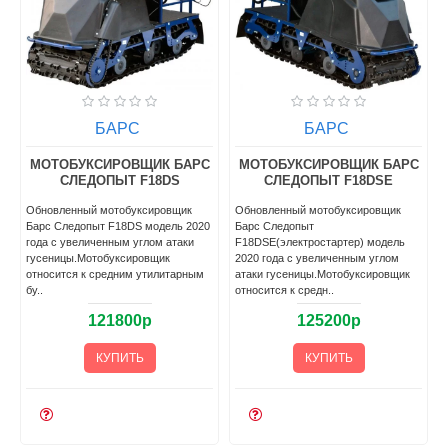
БАРС
БАРС
С
МОТОБУКСИРОВЩИК БАРС
МОТОБУКСИРОВЩИК БАРС
СЛЕДОПЫТ F18DS
СЛЕДОПЫТ F18DSE
Обновленный мотобуксировщик
Обновленный мотобуксировщик
Барс Следопыт F18DS модель 2020
Барс Следопыт
года с увеличенным углом атаки
F18DSE(электростартер) модель
гусеницы.Мотобуксировщик
2020 года с увеличенным углом
относится к средним утилитарным
атаки гусеницы.Мотобуксировщик
бу..
относится к средн..
121800р
125200р
КУПИТЬ
КУПИТЬ