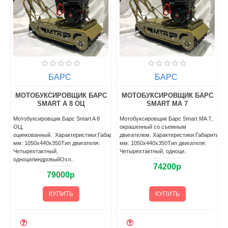
БАРС
БАРС
С
МОТОБУКСИРОВЩИК БАРС
МОТОБУКСИРОВЩИК БАРС
SMART A 8 ОЦ
SMART MA 7
Мотобуксировщик Барс Smart A 8
Мотобуксировщик Барс Smart MA 7,
ОЦ,
окрашенный со съемным
оцинкованный. Характеристики:Габариты,
двигателем. Характеристики:Габариты,
мм: 1050х440х350Тип двигателя:
мм: 1050х440х350Тип двигателя:
Четырехтактный,
Четырехтактный, одноци..
одноцилиндровыйОхл..
74200р
79000р
КУПИТЬ
КУПИТЬ