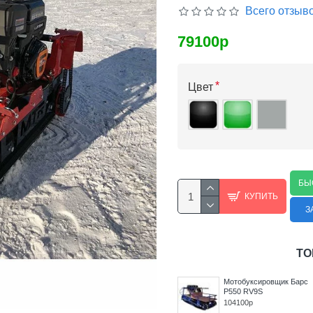
Всего отзыво
79100р
Цвет
БЫ
КУПИТЬ
З
ТО
Барс
Мотобуксировщик Барс
Мотобуксировщик Барс
P550 RV18SE
P550 RV9S
119200р
104100р