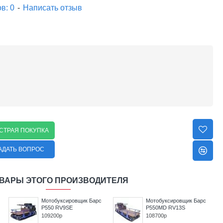
в: 0
-
Написать отзыв
СТРАЯ ПОКУПКА
АДАТЬ ВОПРОС
ВАРЫ ЭТОГО ПРОИЗВОДИТЕЛЯ
Мотобуксировщик Барс
Мотобуксировщик Барс
P550 RV9SE
P550MD RV13S
109200р
108700р