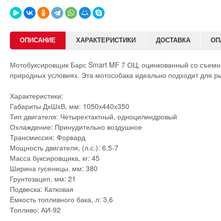
ОПИСАНИЕ
ХАРАКТЕРИСТИКИ
ДОСТАВКА
ОП
Мотобуксировщик Барс Smart MF 7 ОЦ, оцинкованный со съемны
природных условиях. Эта мотособака идеально подходит для ры
Характеристики:
Габариты ДхШхВ, мм: 1050х440х350
Тип двигателя: Четырехтактный, одноцилиндровый
Охлаждение: Принудительно воздушное
Трансмиссия: Форвард
Мощность двигателя, (л.с.): 6,5-7
Масса буксировщика, кг: 45
Ширина гусеницы, мм: 380
Грунтозацеп, мм: 21
Подвеска: Катковая
Ёмкость топливного бака, л: 3,6
Топливо: АИ-92