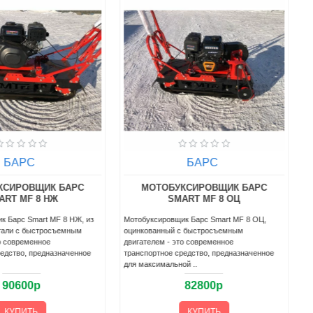
БАРС
БАРС
КСИРОВЩИК БАРС
МОТОБУКСИРОВЩИК БАРС
ART MF 8 НЖ
SMART MF 8 ОЦ
к Барс Smart MF 8 НЖ, из
Мотобуксировщик Барс Smart MF 8 ОЦ,
тали с быстросъемным
оцинкованный с быстросъемным
о современное
двигателем - это современное
редство, предназначенное
транспортное средство, предназначенное
для максимальной ..
90600р
82800р
КУПИТЬ
КУПИТЬ