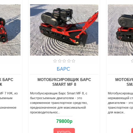
БАРС
 БАРС
МОТОБУКСИРОВЩИК БАРС
МОТОБУ
Ж
SMART MF 8
SM
MF 7 НЖ, из
Мотобуксировщик Барс Smart MF 8, с
Мотобуксировщи
съемным
быстросъемным двигателем - это
нержавеющей с
современное транспортное средство,
двигателем - эт
азначенное
предназначенное для максимальной
транспортное с
производительнос..
для макси..
79800р
КУПИТЬ