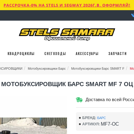
РАССРОЧКА-0% НА STELS И SEGWAY 2026Г.В. ОФОРМЛЯЙ!
КВАДРОЦИКЛЫ
СНЕГОХОДЫ
АКСЕССУАРЫ
ЗАПЧАСТИ
КСИРОВЩИКИ
Мотобуксировщики Барс
Мотобуксировщики Барс SMART F
Мо
МОТОБУКСИРОВЩИК БАРС SMART MF 7 ОЦ
Доставка по всей Росс
БРЕНД:
БАРС
MF7-OC
АРТИКУЛ: