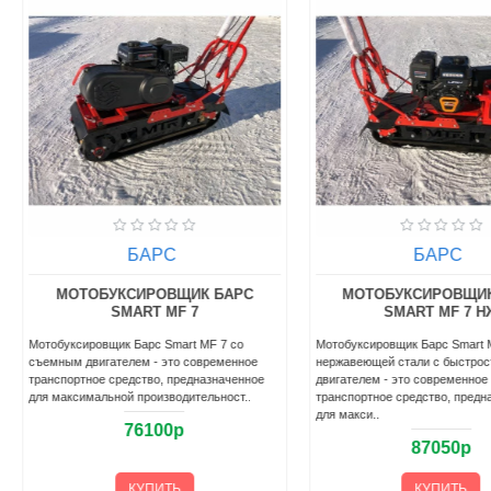
БАРС
БАРС
МОТОБУКСИРОВЩИК БАРС
МОТОБУКСИРОВЩИК
SMART MF 7
SMART MF 7 Н
Мотобуксировщик Барс Smart MF 7 со
Мотобуксировщик Барс Smart 
съемным двигателем - это современное
нержавеющей стали с быстро
транспортное средство, предназначенное
двигателем - это современное
для максимальной производительност..
транспортное средство, предн
для макси..
76100р
87050р
КУПИТЬ
КУПИТЬ