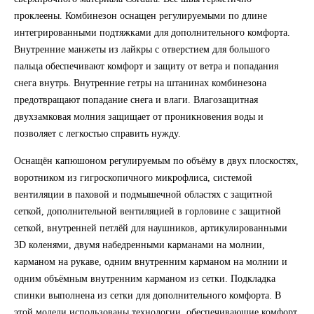
проклеены. Комбинезон оснащен регулируемыми по длине
интегрированными подтяжками для дополнительного комфорта.
Внутренние манжеты из лайкры с отверстием для большого
пальца обеспечивают комфорт и защиту от ветра и попадания
снега внутрь. Внутренние гетры на штанинах комбинезона
предотвращают попадание снега и влаги. Влагозащитная
двухзамковая молния защищает от проникновения воды и
позволяет с легкостью справить нужду.
Оснащён капюшоном регулируемым по объёму в двух плоскостях,
воротником из гигроскопичного микрофлиса, системой
вентиляции в паховой и подмышечной областях с защитной
сеткой, дополнительной вентиляцией в горловине с защитной
сеткой, внутренней петлёй для наушников, артикулированными
3D коленями, двумя набедренными карманами на молнии,
карманом на рукаве, одним внутренним карманом на молнии и
одним объёмным внутренним карманом из сетки. Подкладка
спинки выполнена из сетки для дополнительного комфорта. В
этой модели использованы технологии, обеспечивающие комфорт