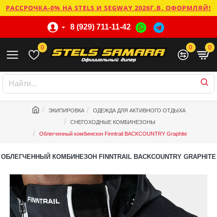
РАССРОЧКА-0% НА STELS И SEGWAY 2026Г.В. ОФОРМЛЯЙ!
8 (929) 711-11-42
0
0
0
ЭКИПИРОВКА
ОДЕЖДА ДЛЯ АКТИВНОГО ОТДЫХА
СНЕГОХОДНЫЕ КОМБИНЕЗОНЫ
Облегченный комбинезон Finntrail BACKCOUNTRY Graphite
ОБЛЕГЧЕННЫЙ КОМБИНЕЗОН FINNTRAIL BACKCOUNTRY GRAPHITE