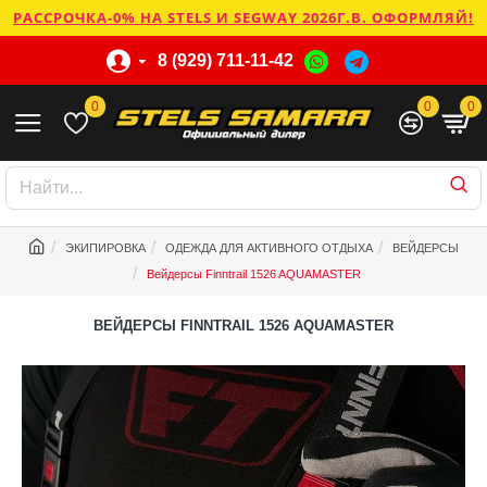
РАССРОЧКА-0% НА STELS И SEGWAY 2026Г.В. ОФОРМЛЯЙ!
8 (929) 711-11-42
0
0
0
ЭКИПИРОВКА
ОДЕЖДА ДЛЯ АКТИВНОГО ОТДЫХА
ВЕЙДЕРСЫ
Вейдерсы Finntrail 1526 AQUAMASTER
ВЕЙДЕРСЫ FINNTRAIL 1526 AQUAMASTER