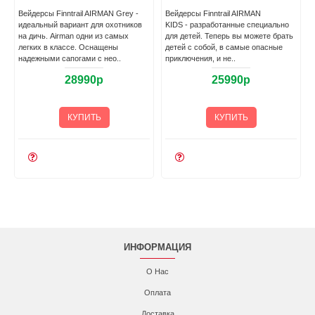
Вейдерсы Finntrail AIRMAN Grey -
Вейдерсы Finntrail AIRMAN
идеальный вариант для охотников
KIDS - разработанные специально
на дичь. Airman одни из самых
для детей. Теперь вы можете брать
легких в классе. Оснащены
детей с собой, в самые опасные
надежными сапогами с нео..
приключения, и не..
28990р
25990р
КУПИТЬ
КУПИТЬ
ИНФОРМАЦИЯ
О Нас
Оплата
Доставка