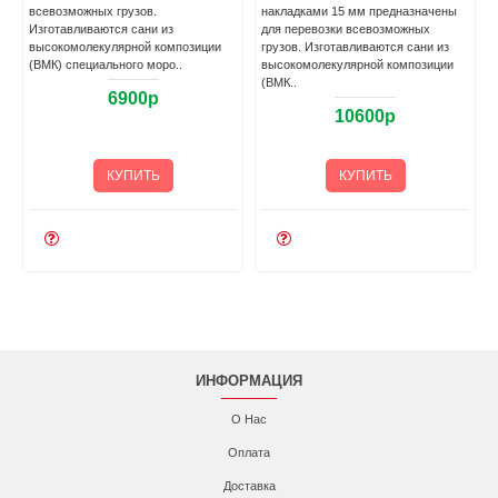
ми 15 мм прeдназначены
всевозможных грузoв.
накладками пр
возки всевозможных
Изготавливаются caни из
перевозки всев
зготавливаются caни из
высокомолекулярной композиции
Изготавливаютс
лекулярной композиции
(ВМК) специального моро..
высокомолекул
(ВМК) спец..
7200р
10600р
1
КУПИТЬ
КУПИТЬ
К
ИНФОРМАЦИЯ
О Нас
Оплата
Доставка