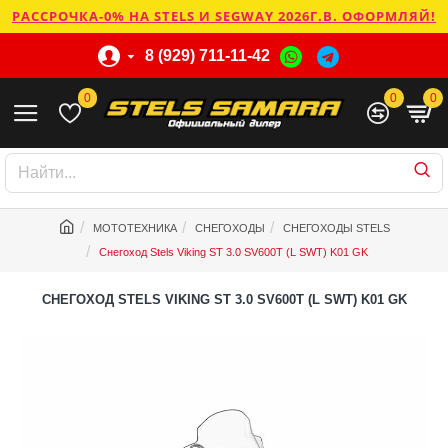
РАССРОЧКА-0% НА STELS И SEGWAY 2026Г.В. ОФОРМЛЯЙ!
8 (929) 711-11-42
0
0
0
МОТОТЕХНИКА
СНЕГОХОДЫ
СНЕГОХОДЫ STELS
Снегоход Stels Viking ST 3.0 SV600T (L SWT) K01 GK
СНЕГОХОД STELS VIKING ST 3.0 SV600T (L SWT) K01 GK