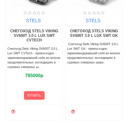
STELS
STELS
СНЕГОХОД STELS VIKING
СНЕГОХОД STELS VIKING
SV600T 3.0 L LUX SWT
SV600T 3.0 L LUX SWT GK
CVTECH
Снегоход Stels Viking SV600T 3.0 L
T
Снегоход Stels Viking SV600T 3.0 L
Lux SWT GK - превосходно
Lux SWT CVTech - превосходно
зарекомендовавший себя во многих
зарекомендовавший себя во многих
продолжительных экспедициях в
продолжительных экспедициях в
суровых северных широ..
суровых северных ш..
785000р
КУПИТЬ