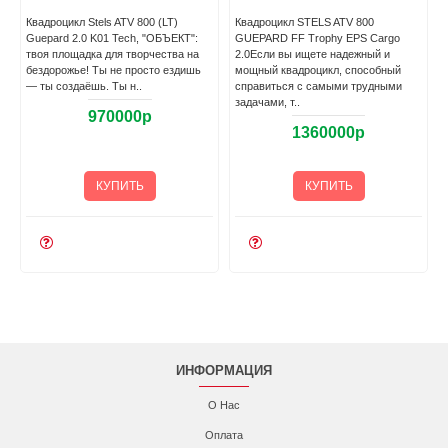
Квадроцикл Stels ATV 800 (LT)
Квадроцикл STELS ATV 800
Guepard 2.0 K01 Tech, "ОБЪЕКТ":
GUEPARD FF Trophy EPS Cargo
твоя площадка для творчества на
2.0Если вы ищете надежный и
бездорожье! Ты не просто ездишь
мощный квадроцикл, способный
— ты создаёшь. Ты н..
справиться с самыми трудными
задачами, т..
970000р
1360000р
КУПИТЬ
КУПИТЬ
ИНФОРМАЦИЯ
О Нас
Оплата