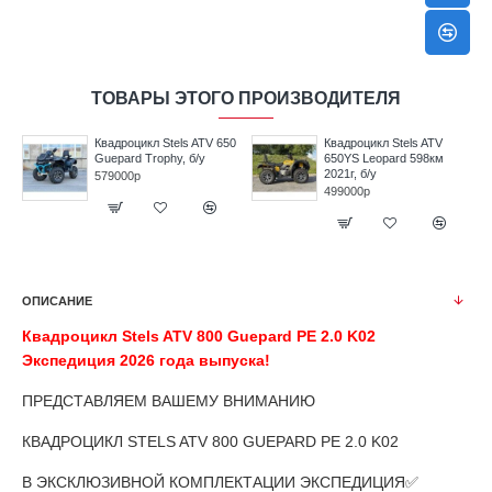
ТОВАРЫ ЭТОГО ПРОИЗВОДИТЕЛЯ
50
Квадроцикл Stels ATV 650
Квадроцикл Stels ATV
Guepard Trophy, б/у
650YS Leopard 598км
2021г, б/у
579000р
499000р
ОПИСАНИЕ
Квадроцикл Stels ATV 800 Guepard PE 2.0 K02
Экспедиция
2026 года выпуска!
ПРЕДСТАВЛЯЕМ ВАШЕМУ ВНИМАНИЮ
КВАДРОЦИКЛ STELS ATV 800 GUEPARD PE 2.0 K02
В ЭКСКЛЮЗИВНОЙ КОМПЛЕКТАЦИИ ЭКСПЕДИЦИЯ
✅