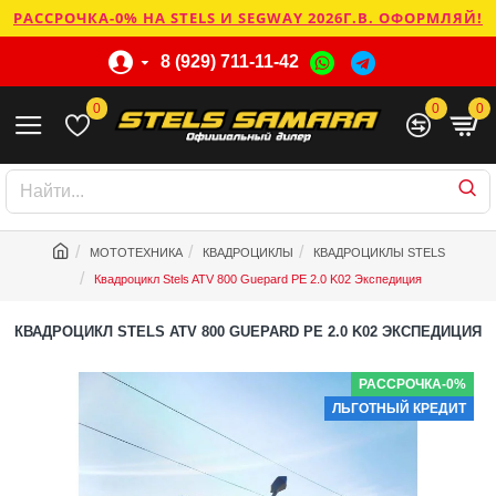
РАССРОЧКА-0% НА STELS И SEGWAY 2026Г.В. ОФОРМЛЯЙ!
8 (929) 711-11-42
0
0
0
МОТОТЕХНИКА
КВАДРОЦИКЛЫ
КВАДРОЦИКЛЫ STELS
Квадроцикл Stels ATV 800 Guepard PE 2.0 K02 Экспедиция
КВАДРОЦИКЛ STELS ATV 800 GUEPARD PE 2.0 K02 ЭКСПЕДИЦИЯ
РАССРОЧКА-0%
ЛЬГОТНЫЙ КРЕДИТ