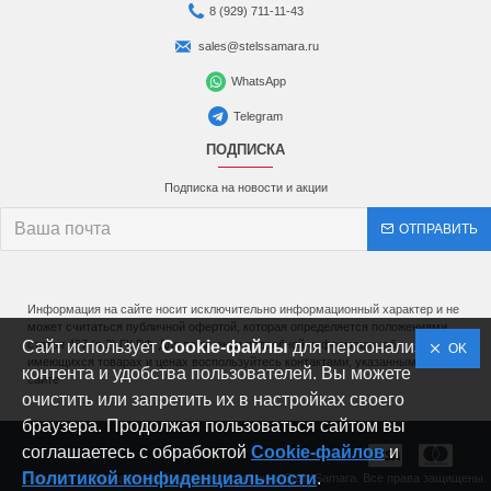
8 (929) 711-11-43
sales@stelssamara.ru
WhatsApp
Telegram
ПОДПИСКА
Подписка на новости и акции
ОТПРАВИТЬ
Информация на сайте носит исключительно информационный характер и не
может считаться публичной офертой, которая определяется положениями
Сайт использует
статьи 437 (п.2) ГК РФ. Для получения подробной информации об
Cookie-файлы
для персонализации
OK
имеющихся товарах и ценах воспользуйтесь контактами, указанными на
контента и удобства пользователей. Вы можете
сайте
очистить или запретить их в настройках своего
браузера. Продолжая пользоваться сайтом вы
соглашаетесь с обрабоктой
Cookie-файлов
и
Политикой конфиденциальности
.
Copyright © Официальный дилер мототехники Stels-Samara. Все права защищены.