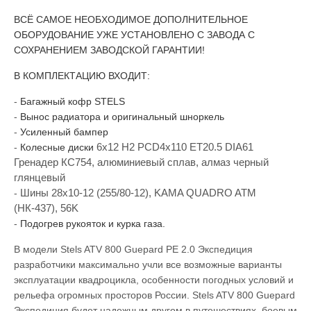
ВСЁ САМОЕ НЕОБХОДИМОЕ ДОПОЛНИТЕЛЬНОЕ
ОБОРУДОВАНИЕ УЖЕ УСТАНОВЛЕНО С ЗАВОДА С
СОХРАНЕНИЕМ ЗАВОДСКОЙ ГАРАНТИИ!
В КОМПЛЕКТАЦИЮ ВХОДИТ:
-
Багажный кофр STELS
-
Вынос радиатора и оригинальный шноркель
-
Усиленный бампер
6х12 H2 PCD4х110 ET20.5 DIA61
-
Колесные диски
Гренадер КС754, алюминиевый сплав, алмаз черный
глянцевый
Шины
28х10-12 (255/80-12), KAMA QUADRO ATM
-
(НК-437), 56K
-
Подогрев рукояток и курка газа.
В модели Stels ATV 800 Guepard PE 2.0 Экспедиция
разработчики максимально учли все возможные варианты
эксплуатации квадроцикла, особенности погодных условий и
рельефа огромных просторов России. Stels ATV 800 Guepard
Экспедиция будет надежным другом в путешествиях, боевым