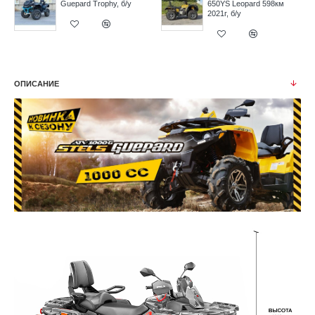
Guepard Trophy, б/у
650YS Leopard 598км
2021г, б/у
ОПИСАНИЕ