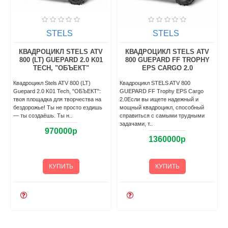
STELS
STELS
КВАДРОЦИКЛ STELS ATV
КВАДРОЦИКЛ STELS ATV
800 (LT) GUEPARD 2.0 K01
800 GUEPARD FF TROPHY
TECH, "ОБЪЕКТ"
EPS CARGO 2.0
Квадроцикл Stels ATV 800 (LT)
Квадроцикл STELS ATV 800
Guepard 2.0 K01 Tech, "ОБЪЕКТ":
GUEPARD FF Trophy EPS Cargo
твоя площадка для творчества на
2.0Если вы ищете надежный и
бездорожье! Ты не просто ездишь
мощный квадроцикл, способный
— ты создаёшь. Ты н..
справиться с самыми трудными
задачами, т..
970000р
1360000р
КУПИТЬ
КУПИТЬ