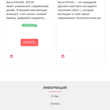
Багги KTA K5E, ЭПСМ
Багги KTA K6 — это передовой
имеет уникальный, современный
двухместный багги последнего
5
дизайн. В базовой комплектации
поколения (2025 г.), который
включает: стоп-сигнал, силовой
воплощает в себе самые
бампер, цифровой спидометр, ..
современные технологические ра..
455000р
КУПИТЬ
ИНФОРМАЦИЯ
О Нас
Оплата