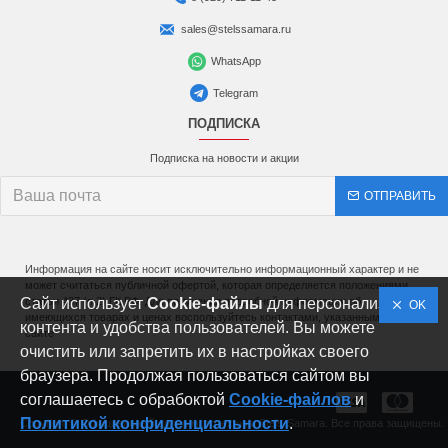
sales@stelssamara.ru
WhatsApp
Telegram
ПОДПИСКА
Подписка на новости и акции
ОТПРАВИТЬ
Информация на сайте носит исключительно информационный характер и не
может считаться публичной офертой, которая определяется положениями
Сайт использует
статьи 437 (п.2) ГК РФ. Для получения подробной информации об
Cookie-файлы
для персонализации
OK
имеющихся товарах и ценах воспользуйтесь контактами, указанными на
контента и удобства пользователей. Вы можете
сайте
очистить или запретить их в настройках своего
браузера. Продолжая пользоваться сайтом вы
соглашаетесь с обрабоктой
Cookie-файлов
и
Политикой конфиденциальности
.
Copyright © Официальный дилер мототехники Stels-Samara. Все права защищены.