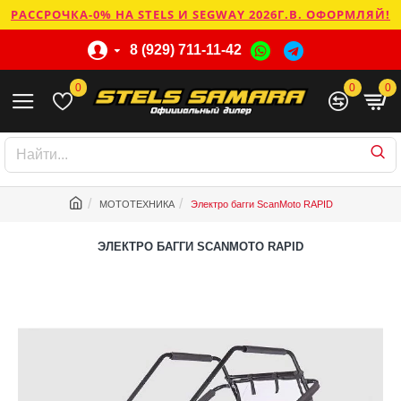
РАССРОЧКА-0% НА STELS И SEGWAY 2026Г.В. ОФОРМЛЯЙ!
8 (929) 711-11-42
0
0
0
МОТОТЕХНИКА
Электро багги ScanMoto RAPID
ЭЛЕКТРО БАГГИ SCANMOTO RAPID