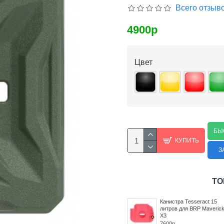
Всего отзыво
4900р
Цвет
БЫ
КУПИТЬ
З
ТО
 12,5
Канистра Tesseract 15
Канистра Tesseract 15
литров для ATV
литров для BRP Maveric
ifter/
Sportsman XP 1000
X3
High
7600р
7600р