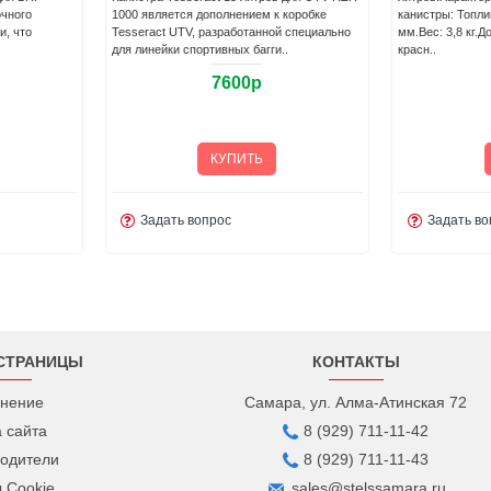
очного
1000 является дополнением к коробке
канистры: Топл
и, что
Tesseract UTV, разработанной специально
мм.Вес: 3,8 кг.
для линейки спортивных багги..
красн..
7600р
КУПИТЬ
Задать вопрос
Задать во
СТРАНИЦЫ
КОНТАКТЫ
нение
Самара, ул. Алма-Атинская 72
а сайта
8 (929) 711-11-42
одители
8 (929) 711-11-43
 Cookie
sales@stelssamara.ru