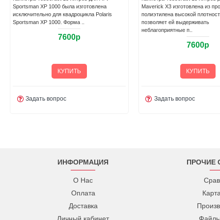
Sportsman XP 1000 была изготовлена
Maverick X3 изготовлена из пр
исключительно для квадроцикла Polaris
полиэтилена высокой плотност
Sportsman XP 1000. Форма ..
позволяет ей выдерживать
неблагоприятные п..
7600р
7600р
КУПИТЬ
КУПИТЬ
Задать вопрос
Задать вопрос
ИНФОРМАЦИЯ
ПРОЧИЕ 
О Нас
Срав
Оплата
Карт
Доставка
Произв
Личный кабинет
Файлы