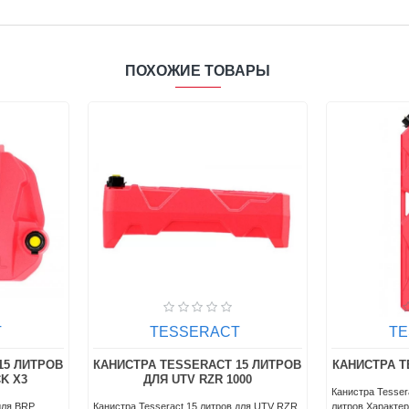
ПОХОЖИЕ ТОВАРЫ
T
TESSERACT
T
15 ЛИТРОВ
КАНИСТРА TESSERACT 15 ЛИТРОВ
КАНИСТРА T
K X3
ДЛЯ UTV RZR 1000
Канистра Tesser
для BRP
Канистра Tesseract 15 литров для UTV RZR
литров.Характе