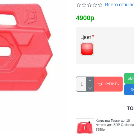
Всего отзыво
4900р
Цвет
БЫ
КУПИТЬ
З
ТО
 12,5
Канистра Tesseract 15
Канистра Tesseract 15
литров для ATV
литров для BRP Maveric
ifter/
Sportsman XP 1000
X3
High
7600р
7600р