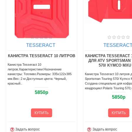
TESSERACT
TESSERAC
КАНИСТРА TESSERACT 15 ЛИТРОВ
КАНИСТРА TESSERACT 
ДЛЯ ATV SPORTSMAN XP 1000
ДЛЯ BRP MAVERIC
Канистра Tesseract 15 литров для ATV
Канистра Tesseract 15 литров 
Sportsman XP 1000 была изготовлена
Maverick X3 изготовлена из пр
исключительно для квадроцикла Polaris
полиэтилена высокой плотност
Sportsman XP 1000. Форма ..
позволяет ей выдерживать
неблагоприятные п..
7600р
7600р
КУПИТЬ
КУПИТЬ
Задать вопрос
Задать вопрос