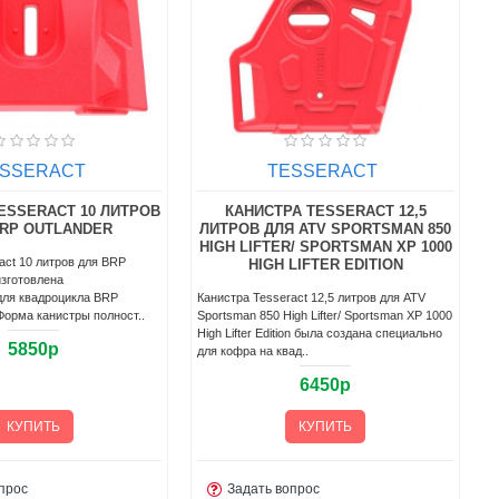
ESSERACT
TESSERACT
ESSERACT 20 ЛИТРОВ
КАНИСТРА TESSERACT 20 ЛИТРОВ
ДЛЯ UTV RZR PRO 1000
act 20
ристики:Назначение
Канистра Tesseract 20 литров для UTV RZR
иво.Размеры: 334х110х875
PRO 1000 является дополнением к коробке
Доступные цвета: Черный,
Tesseract UTV, разработанной для линейки
спортивных багги Polari..
8500р
8500р
КУПИТЬ
КУПИТЬ
прос
Задать вопрос