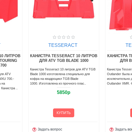
T
TESSERACT
T
15 ЛИТРОВ
КАНИСТРА TESSERACT 15 ЛИТРОВ
КАНИСТРА T
K X3
ДЛЯ UTV RZR 1000
Канистра Tesser
для BRP
Канистра Tesseract 15 литров для UTV RZR
литров.Характе
очного
1000 является дополнением к коробке
канистры: Топл
и, что
Tesseract UTV, разработанной специально
мм.Вес: 3,8 кг.
для линейки спортивных багги..
красн..
7600р
КУПИТЬ
Задать вопрос
Задать во