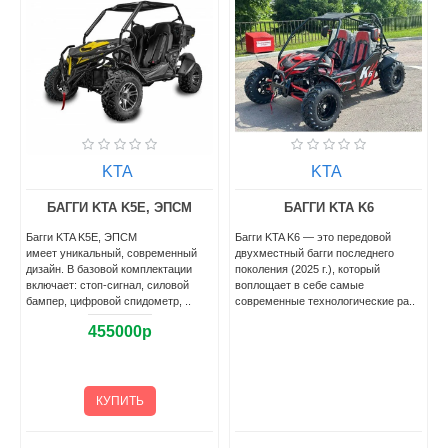
KTA
KTA
БАГГИ KTA K5E, ЭПСМ
БАГГИ KTA K6
Багги KTA K5E, ЭПСМ
Багги KTA K6 — это передовой
имеет уникальный, современный
двухместный багги последнего
5
дизайн. В базовой комплектации
поколения (2025 г.), который
включает: стоп-сигнал, силовой
воплощает в себе самые
бампер, цифровой спидометр, ..
современные технологические ра..
455000р
КУПИТЬ