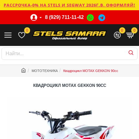
РАССРОЧКА-0% НА STELS И SEGWAY 2026Г.В. ОФОРМЛЯЙ!
8 (929) 711-11-42
0
0
0
МОТОТЕХНИКА
Квадроцикл MOTAX GEKKON 90cc
КВАДРОЦИКЛ MOTAX GEKKON 90CC