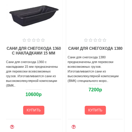
0
САНИ ДЛЯ СНЕГОХОДА 1380
САНИ ДЛЯ СНЕГОХОДА 1380
С НАКЛАДКАМИ
Сани для снегохода 1380
прeдназначены для перевозки
Сани для снегохода 1380 с
всевозможных грузoв.
накладками прeдназначены для
Изготавливаются caни из
перевозки всевозможных грузoв.
высокомолекулярной композиции
Изготавливаются caни из
(ВМК) специального моро..
высокомолекулярной композиции
(ВМК) спец..
7200р
10100р
КУПИТЬ
КУПИТЬ