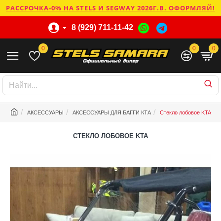
РАССРОЧКА-0% НА STELS И SEGWAY 2026Г.В. ОФОРМЛЯЙ!
8 (929) 711-11-42
0
0
0
АКСЕССУАРЫ
АКСЕССУАРЫ ДЛЯ БАГГИ КТА
Стекло лобовое KTA
СТЕКЛО ЛОБОВОЕ KTA