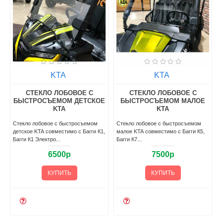
KTA
KTA
СТЕКЛО ЛОБОВОЕ С
СТЕКЛО ЛОБОВОЕ С
БЫСТРОСЪЕМОМ ДЕТСКОЕ
БЫСТРОСЪЕМОМ МАЛОЕ
KTA
KTA
Стекло лобовое с быстросъемом
Стекло лобовое с быстросъемом
детское KTA совместимо с Багги К1,
малое KTA совместимо с Багги К5,
Багги К1 Электро...
Багги К7...
6500р
7500р
КУПИТЬ
КУПИТЬ