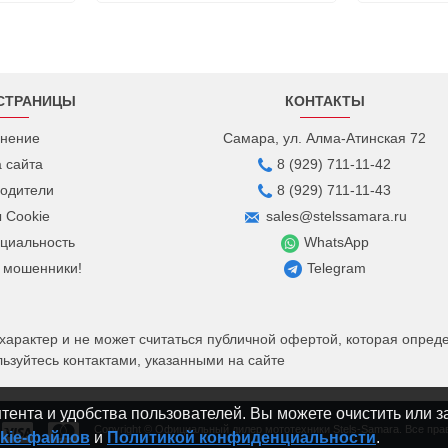
СТРАНИЦЫ
КОНТАКТЫ
нение
Самара, ул. Алма-Атинская 72
а сайта
8 (929) 711-11-42
одители
8 (929) 711-11-43
 Cookie
sales@stelssamara.ru
циальность
WhatsApp
 мошенники!
Telegram
рактер и не может считаться публичной офертой, которая определ
зуйтесь контактами, указанными на сайте
ента и удобства пользователей. Вы можете очистить или з
Copyright © Официальный дилер мототехники Stels-Samara. Все пр
kie-файлов
и
Политикой конфиденциальности
.