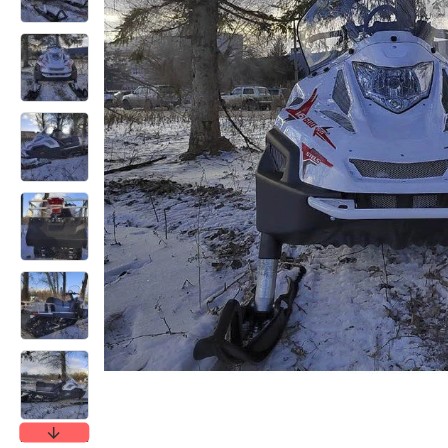
els ATV 600
Квадроцикл Stels ATV 650
Квадроцикл Stels A
Guepard Trophy TE K02
Guepard Trophy, б/у
1050000р
579000р