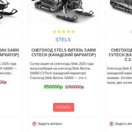
STELS
АН SA800
СНЕГОХОД STELS ВИТЯЗЬ SA800
СНЕГОХОД
АРИАТОР)
СVTECH (КАНАДСКИЙ ВАРИАТОР)
СVTECH (К
С 
s 2025 года
Супер акция на снегоходы Stels 2025 года
АН SA800 —
выпуска!Акция на снегоход Stels Витязь
Снегоход Stels 
нспорт..
SA800 СVTech (канадский вариатор)!
(канадский вари
Снегоход Stels Витязь SA800 — это т..
лыжами Особенн
00р
лыжа, две гусени
950000р
1050000р
КУПИТЬ
Задать вопрос
Задать во